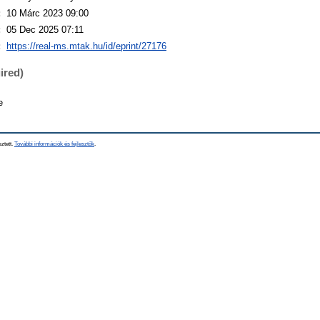
:
10 Márc 2023 09:00
:
05 Dec 2025 07:11
:
https://real-ms.mtak.hu/id/eprint/27176
ired)
e
sztett.
További információk és fejlesztők
.