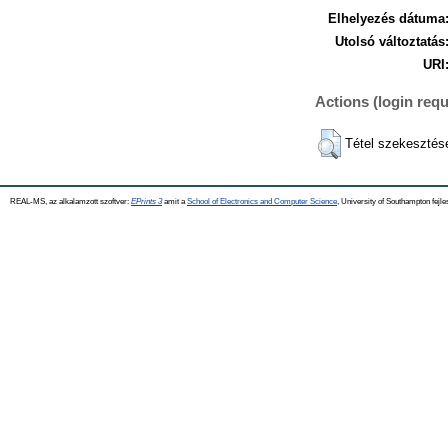
Elhelyezés dátuma
Utolsó változtatás
URI
Actions (login requ
Tétel szekesztés
REAL-MS, az alkalamzott szoftver:
EPrints 3
amit a
School of Electronics and Computer Science
, University of Southampton fejle