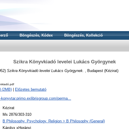
erző
Böngészés, Kódex
Böngészés, Kollekció
Szikra Könyvkiadó levelei Lukács Györgynek
952)
Szikra Könyvkiadó levelei Lukács Györgynek.
, Budapest (Kézirat)
vkiadó.pdf
d (2MB)
|
Előzetes bemutató
a-konyvtar.primo.exlibrisgroup.com/perma...
:
Kézirat
:
Ms 2876/303-310
:
B Philosophy. Psychology. Religion > B Philosophy (General)
:
Károlyx xHorányi