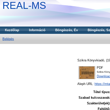
REAL-MS
Kezdőlap
Információ
Böngészés, Év
Böngészés, Sz
Belépés
Szikra Könyvkiadó,
(1
PDF
Szikra Köny
Downloa
Aleph URL:
https://mt
Tétel típus
Szabad kulcsszavak
Szakterület(ek)
Feltöltő