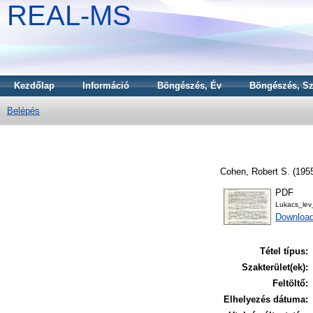
REAL-MS
Kezdőlap
Információ
Böngészés, Év
Böngészés, Sz
Belépés
Cohen, Robert S.
(195
PDF
Lukacs_le
Downloa
Tétel típus:
Szakterület(ek):
Feltöltő:
Elhelyezés dátuma: