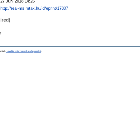
27 Júni 2018 14:26
http://real-ms.mtak.hu/id/eprint/17807
ired)
e
sztett.
További információk és fejlesztők
.