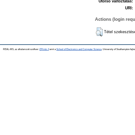
Utolsó változtatás:
URI:
Actions (login requ
Tétel szekesztés
REAL-MS, az alkalamzott szoftver:
EPrints 3
amit a
School of Electronics and Computer Science
, University of Southampton fejle