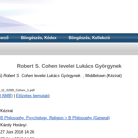
erző
Böngészés, Kódex
Böngészés, Kollekció
Robert S. Cohen levelei Lukács Györgynek
5)
Robert S. Cohen levelei Lukács Györgynek.
, Middletown (Kézirat)
v_11_0289_Cohen_1.pdf
d (6MB)
|
Előzetes bemutató
Kézirat
B Philosophy. Psychology. Religion > B Philosophy (General)
Károly Horányi
27 Júni 2018 14:26