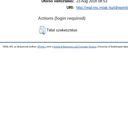
Utolsó változtatás:
23 Aug 2018 08:53
URI:
http://real-ms.mtak.hu/id/eprin
Actions (login required)
Tétel szekesztése
REAL-MS, az alkalamzott szoftver:
EPrints 3
amit a
School of Electronics and Computer Science
, University of Southampton fejle