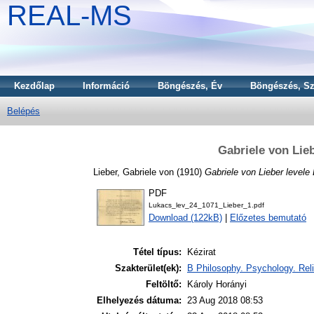
REAL-MS
Kezdőlap
Információ
Böngészés, Év
Böngészés, Sz
Belépés
Gabriele von Lie
Lieber, Gabriele von
(1910)
Gabriele von Lieber level
PDF
Lukacs_lev_24_1071_Lieber_1.pdf
Download (122kB)
|
Előzetes bemutató
Tétel típus:
Kézirat
Szakterület(ek):
B Philosophy. Psychology. Reli
Feltöltő:
Károly Horányi
Elhelyezés dátuma:
23 Aug 2018 08:53