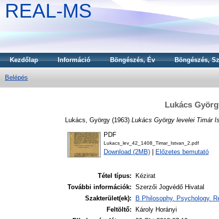
REAL-MS
Kezdőlap
Információ
Böngészés, Év
Böngészés, Sz
Belépés
Lukács György
Lukács, György
(1963)
Lukács György levelei Timár I
PDF
Lukacs_lev_42_1408_Timar_Istvan_2.pdf
Download (2MB)
|
Előzetes bemutató
Tétel típus:
Kézirat
További információk:
Szerzői Jogvédő Hivatal
Szakterület(ek):
B Philosophy. Psychology. Re
Feltöltő:
Károly Horányi