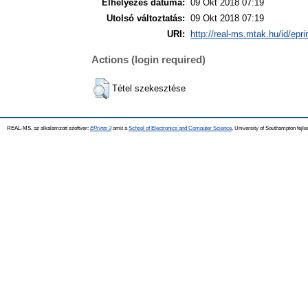
Elhelyezés dátuma:
09 Okt 2018 07:19
Utolsó változtatás:
09 Okt 2018 07:19
URI:
http://real-ms.mtak.hu/id/epr
Actions (login required)
Tétel szekesztése
REAL-MS, az alkalamzott szoftver:
EPrints 3
amit a
School of Electronics and Computer Science
, University of Southampton fejle