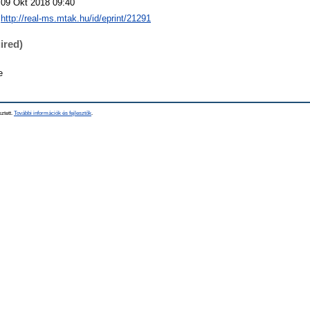
09 Okt 2018 09:40
http://real-ms.mtak.hu/id/eprint/21291
ired)
e
sztett.
További információk és fejlesztők
.