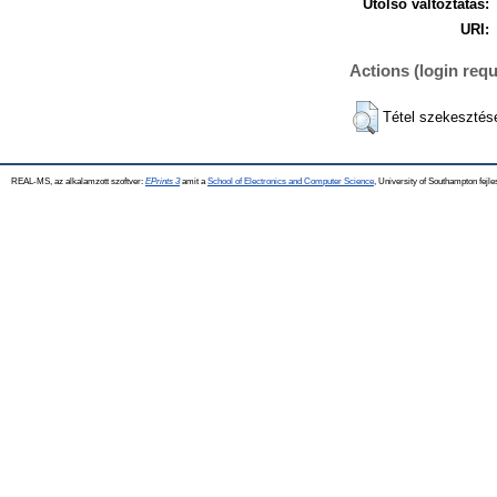
Utolsó változtatás:
URI:
Actions (login requ
Tétel szekesztés
REAL-MS, az alkalamzott szoftver:
EPrints 3
amit a
School of Electronics and Computer Science
, University of Southampton fejle