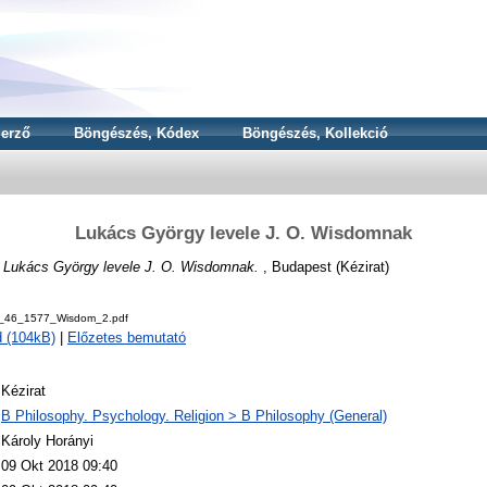
erző
Böngészés, Kódex
Böngészés, Kollekció
Lukács György levele J. O. Wisdomnak
)
Lukács György levele J. O. Wisdomnak.
, Budapest (Kézirat)
v_46_1577_Wisdom_2.pdf
 (104kB)
|
Előzetes bemutató
Kézirat
B Philosophy. Psychology. Religion > B Philosophy (General)
Károly Horányi
09 Okt 2018 09:40