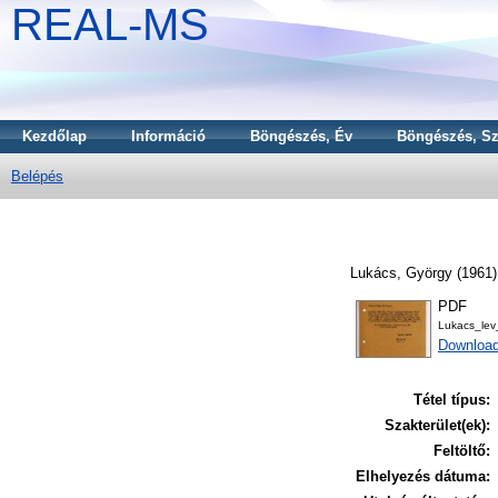
REAL-MS
Kezdőlap
Információ
Böngészés, Év
Böngészés, Sz
Belépés
Lukács, György
(1961
PDF
Lukacs_le
Download
Tétel típus:
Szakterület(ek):
Feltöltő:
Elhelyezés dátuma: