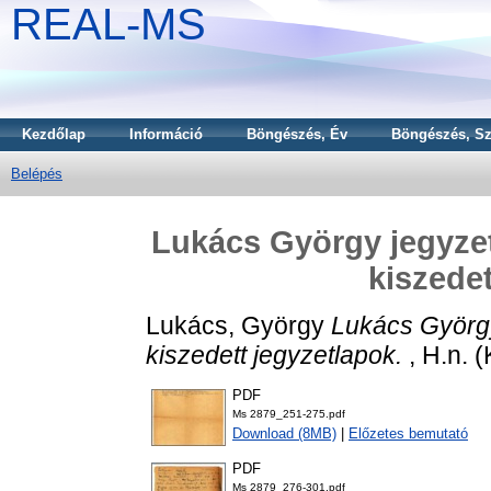
REAL-MS
Kezdőlap
Információ
Böngészés, Év
Böngészés, Sz
Belépés
Lukács György jegyzet
kiszedet
Lukács, György
Lukács György
kiszedett jegyzetlapok.
, H.n. (
PDF
Ms 2879_251-275.pdf
Download (8MB)
|
Előzetes bemutató
PDF
Ms 2879_276-301.pdf