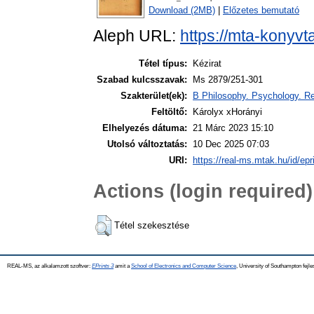
Download (2MB)
|
Előzetes bemutató
Aleph URL:
https://mta-konyvt
Tétel típus:
Kézirat
Szabad kulcsszavak:
Ms 2879/251-301
Szakterület(ek):
B Philosophy. Psychology. Re
Feltöltő:
Károlyx xHorányi
Elhelyezés dátuma:
21 Márc 2023 15:10
Utolsó változtatás:
10 Dec 2025 07:03
URI:
https://real-ms.mtak.hu/id/epr
Actions (login required)
Tétel szekesztése
REAL-MS, az alkalamzott szoftver:
EPrints 3
amit a
School of Electronics and Computer Science
, University of Southampton fejle