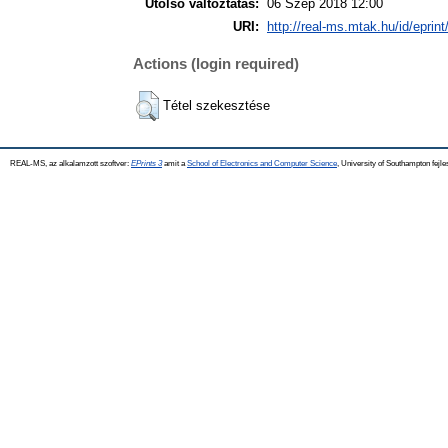
Utolsó változtatás:
06 Szep 2018 12:00
URI:
http://real-ms.mtak.hu/id/eprin
Actions (login required)
Tétel szekesztése
REAL-MS, az alkalamzott szoftver:
EPrints 3
amit a
School of Electronics and Computer Science
, University of Southampton fejle