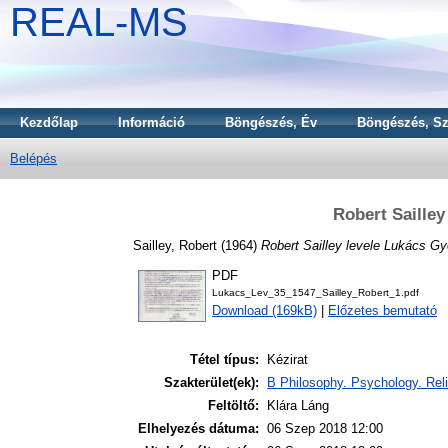
REAL-MS
Kezdőlap
Információ
Böngészés, Év
Böngészés, Sz
Belépés
Robert Saille
Sailley, Robert
(1964)
Robert Sailley levele Lukács G
PDF
Lukacs_Lev_35_1547_Sailley_Robert_1.pdf
Download (169kB)
|
Előzetes bemutató
Tétel típus:
Kézirat
Szakterület(ek):
B Philosophy. Psychology. Reli
Feltöltő:
Klára Láng
Elhelyezés dátuma:
06 Szep 2018 12:00