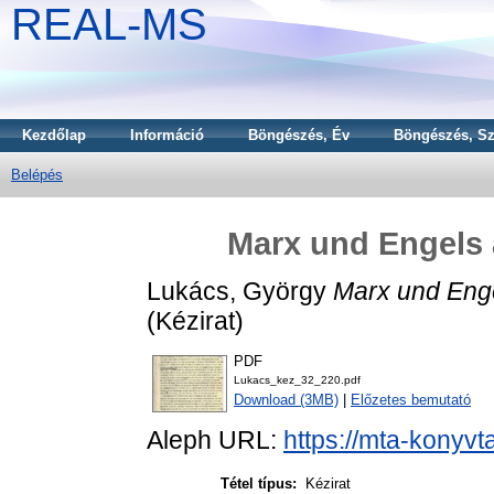
REAL-MS
Kezdőlap
Információ
Böngészés, Év
Böngészés, Sz
Belépés
Marx und Engels a
Lukács, György
Marx und Engel
(Kézirat)
PDF
Lukacs_kez_32_220.pdf
Download (3MB)
|
Előzetes bemutató
Aleph URL:
https://mta-konyvt
Tétel típus:
Kézirat