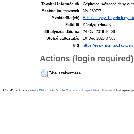
További információk:
Gépiratos másodpéldány auto
Szabad kulcsszavak:
Ms 2807/7
Szakterület(ek):
B Philosophy. Psychology. Re
Feltöltő:
Károlyx xHorányi
Elhelyezés dátuma:
24 Okt 2018 10:06
Utolsó változtatás:
10 Dec 2025 07:03
URI:
https://real-ms.mtak.hu/id/ep
Actions (login required)
Tétel szekesztése
REAL-MS, az alkalamzott szoftver:
EPrints 3
amit a
School of Electronics and Computer Science
, University of Southampton fejle