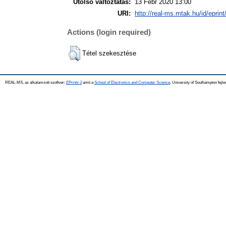
Utolsó változtatás:
13 Febr 2020 13:00
URI:
http://real-ms.mtak.hu/id/eprin
Actions (login required)
Tétel szekesztése
REAL-MS, az alkalamzott szoftver:
EPrints 3
amit a
School of Electronics and Computer Science
, University of Southampton fejle