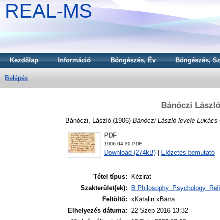
REAL-MS
Kezdőlap
Információ
Böngészés, Év
Böngészés, Sz
Belépés
Bánóczi László
Bánóczi, László
(1906)
Bánóczi László levele Lukács
PDF
1906.04.30.PDF
Download (274kB)
|
Előzetes bemutató
Tétel típus:
Kézirat
Szakterület(ek):
B Philosophy. Psychology. Reli
Feltöltő:
xKatalin xBarta
Elhelyezés dátuma:
22 Szep 2016 13:32