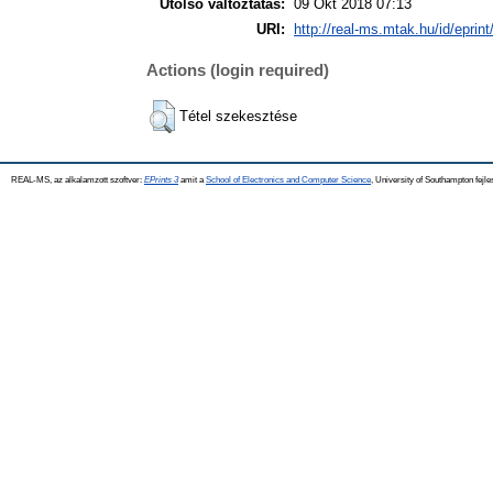
Utolsó változtatás:
09 Okt 2018 07:13
URI:
http://real-ms.mtak.hu/id/eprin
Actions (login required)
Tétel szekesztése
REAL-MS, az alkalamzott szoftver:
EPrints 3
amit a
School of Electronics and Computer Science
, University of Southampton fejle