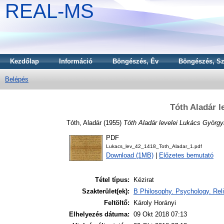
REAL-MS
Kezdőlap
Információ
Böngészés, Év
Böngészés, Sz
Belépés
Tóth Aladár 
Tóth, Aladár
(1955)
Tóth Aladár levelei Lukács György
PDF
Lukacs_lev_42_1418_Toth_Aladar_1.pdf
Download (1MB)
|
Előzetes bemutató
Tétel típus:
Kézirat
Szakterület(ek):
B Philosophy. Psychology. Reli
Feltöltő:
Károly Horányi
Elhelyezés dátuma:
09 Okt 2018 07:13