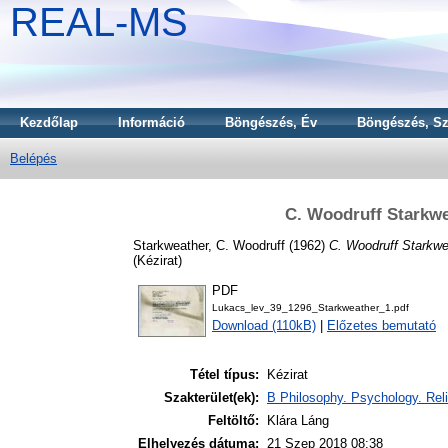
REAL-MS
Kezdőlap
Információ
Böngészés, Év
Böngészés, Sz
Belépés
C. Woodruff Starkwe
Starkweather, C. Woodruff
(1962)
C. Woodruff Starkwe
(Kézirat)
PDF
Lukacs_lev_39_1296_Starkweather_1.pdf
Download (110kB)
|
Előzetes bemutató
Tétel típus:
Kézirat
Szakterület(ek):
B Philosophy. Psychology. Reli
Feltöltő:
Klára Láng
Elhelyezés dátuma:
21 Szep 2018 08:38