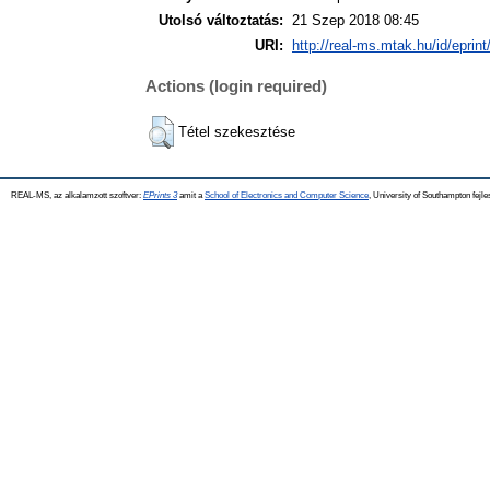
Utolsó változtatás:
21 Szep 2018 08:45
URI:
http://real-ms.mtak.hu/id/eprin
Actions (login required)
Tétel szekesztése
REAL-MS, az alkalamzott szoftver:
EPrints 3
amit a
School of Electronics and Computer Science
, University of Southampton fejle