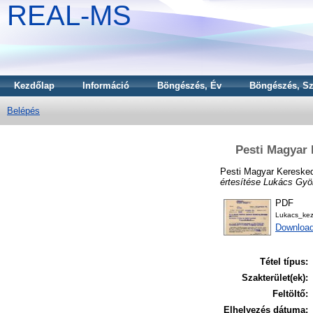
REAL-MS
Kezdőlap
Információ
Böngészés, Év
Böngészés, Sz
Belépés
Pesti Magyar 
Pesti Magyar Keresked
értesítése Lukács Gyö
PDF
Lukacs_ke
Download
Tétel típus:
Szakterület(ek):
Feltöltő:
Elhelyezés dátuma: