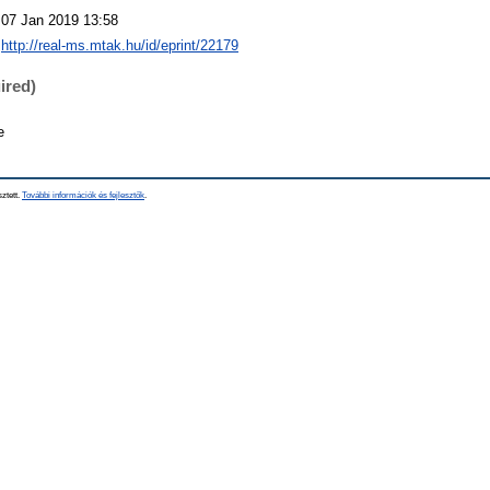
07 Jan 2019 13:58
http://real-ms.mtak.hu/id/eprint/22179
ired)
e
sztett.
További információk és fejlesztők
.