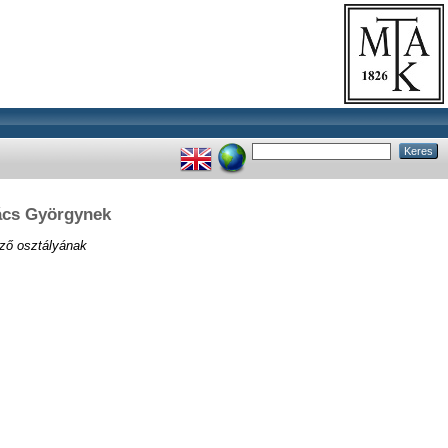
kács Györgynek
ző osztályának