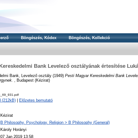
erző
Böngészés, Kódex
Böngészés, Kollekció
Kereskedelmi Bank Levelező osztályának értesítése Lu
elmi Bank, Levelező osztály
(1949)
Pesti Magyar Kereskedelmi Bank Levele
rgynek.
, Budapest (Kézirat)
z_69_931.pdf
 (212kB)
|
Előzetes bemutató
Kézirat
B Philosophy. Psychology. Religion > B Philosophy (General)
Károly Horányi
07 Jan 2019 13:58