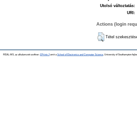
Utolsó változtatás:
URI:
Actions (login requ
Tétel szekesztés
REAL-MS, az alkalamzott szoftver:
EPrints 3
amit a
School of Electronics and Computer Science
, University of Southampton fejle