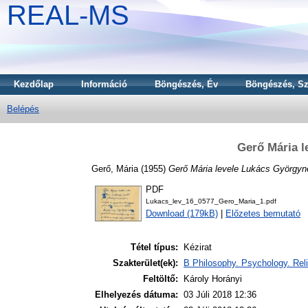
REAL-MS
Kezdőlap
Információ
Böngészés, Év
Böngészés, Sz
Belépés
Gerő Mária l
Gerő, Mária
(1955)
Gerő Mária levele Lukács Györgyn
PDF
Lukacs_lev_16_0577_Gero_Maria_1.pdf
Download (179kB)
|
Előzetes bemutató
Tétel típus:
Kézirat
Szakterület(ek):
B Philosophy. Psychology. Reli
Feltöltő:
Károly Horányi
Elhelyezés dátuma:
03 Júli 2018 12:36