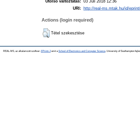
Utolsó változtatás:
03 Júli 2018 12:36
URI:
http://real-ms.mtak.hu/id/eprin
Actions (login required)
Tétel szekesztése
REAL-MS, az alkalamzott szoftver:
EPrints 3
amit a
School of Electronics and Computer Science
, University of Southampton fejle