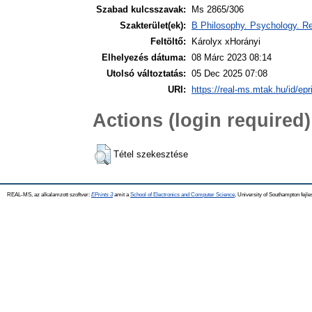
Szabad kulcsszavak:
Ms 2865/306
Szakterület(ek):
B Philosophy. Psychology. Re
Feltöltő:
Károlyx xHorányi
Elhelyezés dátuma:
08 Márc 2023 08:14
Utolsó változtatás:
05 Dec 2025 07:08
URI:
https://real-ms.mtak.hu/id/epr
Actions (login required)
Tétel szekesztése
REAL-MS, az alkalamzott szoftver:
EPrints 3
amit a
School of Electronics and Computer Science
, University of Southampton fejle