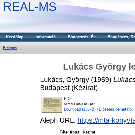
REAL-MS
Kezdőlap
Információ
Böngészés, Év
Böngészés, Sz
Belépés
Lukács György le
Lukács, György
(1959)
Lukács
Budapest (Kézirat)
PDF
Kerber Harald-nak.pdf
Download (136kB)
|
Előzetes bemutató
Aleph URL:
https://mta-konyvt
Tétel típus:
Kézirat