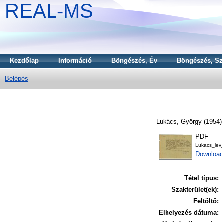
REAL-MS
Kezdőlap
Információ
Böngészés, Év
Böngészés, Sz
Belépés
Lukács, György
(1954
PDF
Lukacs_le
Downloa
Tétel típus:
Szakterület(ek):
Feltöltő:
Elhelyezés dátuma: