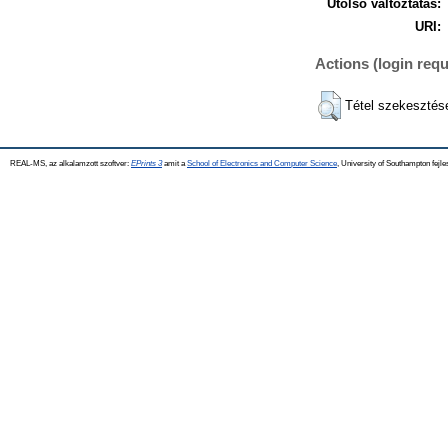
Utolsó változtatás:
URI:
Actions (login requ
Tétel szekesztés
REAL-MS, az alkalamzott szoftver:
EPrints 3
amit a
School of Electronics and Computer Science
, University of Southampton fejle