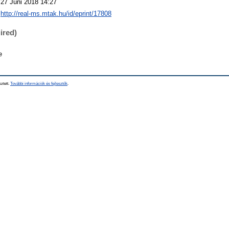
27 Júni 2018 14:27
http://real-ms.mtak.hu/id/eprint/17808
ired)
e
sztett.
További információk és fejlesztők
.