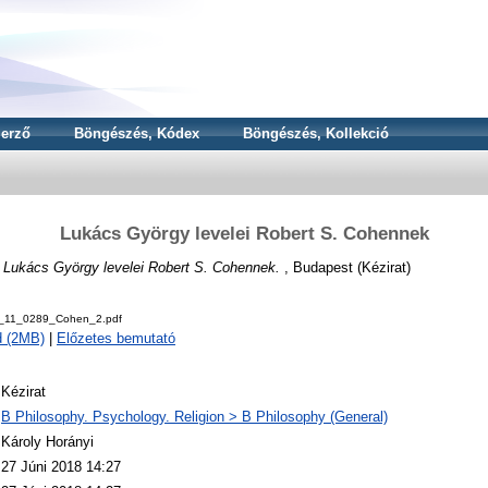
erző
Böngészés, Kódex
Böngészés, Kollekció
Lukács György levelei Robert S. Cohennek
)
Lukács György levelei Robert S. Cohennek.
, Budapest (Kézirat)
v_11_0289_Cohen_2.pdf
d (2MB)
|
Előzetes bemutató
Kézirat
B Philosophy. Psychology. Religion > B Philosophy (General)
Károly Horányi
27 Júni 2018 14:27