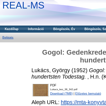
REAL-MS
Kezdőlap
Információ
Böngészés, Év
Böngészés, Sz
Belépés
Gogol: Gedenkrede
hundert
Lukács, György
(1952)
Gogol:
hundertsten Todestag.
, H.n. (
PDF
Lukacs_kez_38_342.pdf
Download (7MB)
|
Előzetes bemutató
Aleph URL:
https://mta-konyvt