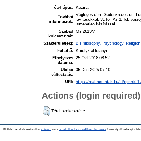
Tétel típus:
Kézirat
Végleges cím: Gedenkrede zum hun
További
javításokkal, 31 fol. Az 1. fol. ve
információk:
ismeretlen kézírással.
Szabad
Ms 2813/7
kulcsszavak:
Szakterület(ek):
B Philosophy. Psychology. Religion
Feltöltő:
Károlyx xHorányi
Elhelyezés
25 Okt 2018 08:52
dátuma:
Utolsó
05 Dec 2025 07:10
változtatás:
URI:
https://real-ms.mtak.hu/id/eprint/21
Actions (login required)
Tétel szekesztése
REAL-MS, az alkalamzott szoftver:
EPrints 3
amit a
School of Electronics and Computer Science
, University of Southampton fejle