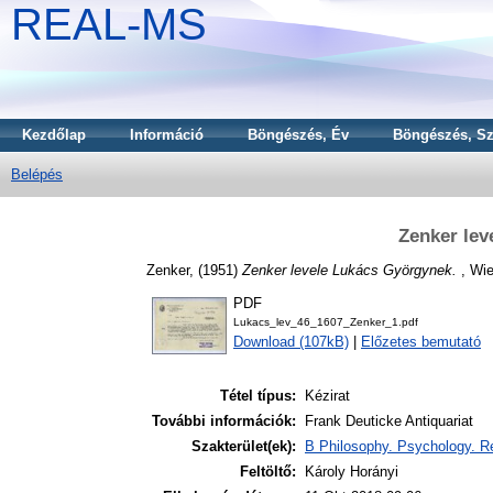
REAL-MS
Kezdőlap
Információ
Böngészés, Év
Böngészés, Sz
Belépés
Zenker lev
Zenker,
(1951)
Zenker levele Lukács Györgynek.
, Wie
PDF
Lukacs_lev_46_1607_Zenker_1.pdf
Download (107kB)
|
Előzetes bemutató
Tétel típus:
Kézirat
További információk:
Frank Deuticke Antiquariat
Szakterület(ek):
B Philosophy. Psychology. Re
Feltöltő:
Károly Horányi