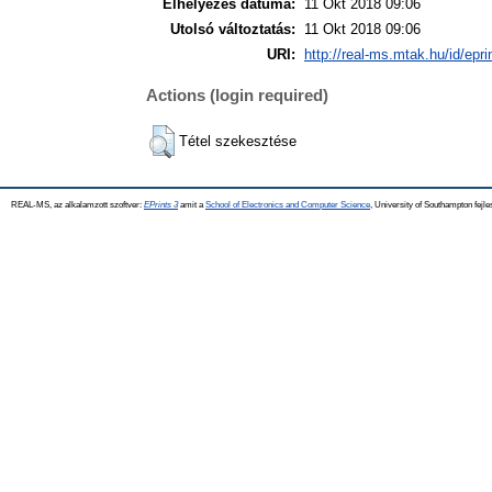
Elhelyezés dátuma:
11 Okt 2018 09:06
Utolsó változtatás:
11 Okt 2018 09:06
URI:
http://real-ms.mtak.hu/id/epr
Actions (login required)
Tétel szekesztése
REAL-MS, az alkalamzott szoftver:
EPrints 3
amit a
School of Electronics and Computer Science
, University of Southampton fejle