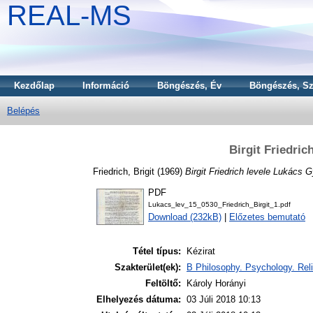
REAL-MS
Kezdőlap
Információ
Böngészés, Év
Böngészés, Sz
Belépés
Birgit Friedri
Friedrich, Brigit
(1969)
Birgit Friedrich levele Lukács 
PDF
Lukacs_lev_15_0530_Friedrich_Birgit_1.pdf
Download (232kB)
|
Előzetes bemutató
Tétel típus:
Kézirat
Szakterület(ek):
B Philosophy. Psychology. Reli
Feltöltő:
Károly Horányi
Elhelyezés dátuma:
03 Júli 2018 10:13