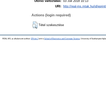
Utolsó változtatás:
03 Júli 2018 10:13
URI:
http://real-ms.mtak.hu/id/eprin
Actions (login required)
Tétel szekesztése
REAL-MS, az alkalamzott szoftver:
EPrints 3
amit a
School of Electronics and Computer Science
, University of Southampton fejle