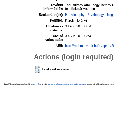
További
Tanúsítvány arról, hogy Berény 
információk:
festőiskolát vezetett.
Szakterület(ek):
B Philosophy. Psychology. Relig
Feltöltő:
Károly Horányi
Elhelyezés
30 Aug 2018 08:41
dátuma:
Utolsó
30 Aug 2018 08:41
változtatás:
URI:
http://real-ms.mtak.hu/id/eprint/
Actions (login required)
Tétel szekesztése
REAL-MS, az alkalamzott szoftver:
EPrints 3
amit a
School of Electronics and Computer Science
, University of Southampton fejle