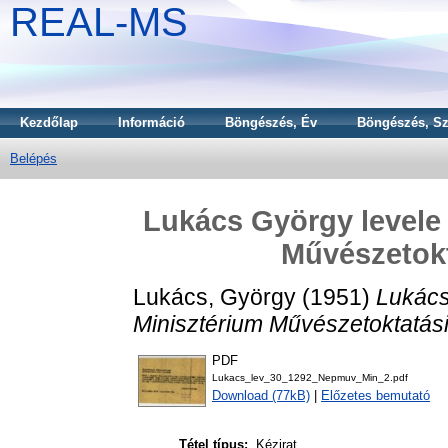
REAL-MS
Kezdőlap
Információ
Böngészés, Év
Böngészés, Sz
Belépés
Lukács György levele
Művészetokt
Lukács, György
(1951)
Lukács
Minisztérium Művészetoktatás
PDF
Lukacs_lev_30_1292_Nepmuv_Min_2.pdf
Download (77kB)
|
Előzetes bemutató
Tétel típus:
Kézirat