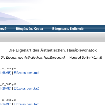
erző
Böngészés, Kódex
Böngészés, Kollekció
Die Eigenart des Ästhetischen. Hasáblevonatok
)
Die Eigenart des Ästhetischen. Hasáblevonatok.
, Neuwied-Berlin (Kézirat)
z_13_0094.pdf
d (68MB)
|
Előzetes bemutató
z_13_0095.pdf
d (26MB)
|
Előzetes bemutató
z_13_0096.pdf
d (14MB)
|
Előzetes bemutató