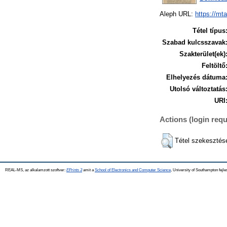
Aleph URL:
https://mt
Tétel típus
Szabad kulcsszavak
Szakterület(ek)
Feltöltő
Elhelyezés dátuma
Utolsó változtatás
URI
Actions (login requ
Tétel szekesztés
REAL-MS, az alkalamzott szoftver:
EPrints 3
amit a
School of Electronics and Computer Science
, University of Southampton fejle