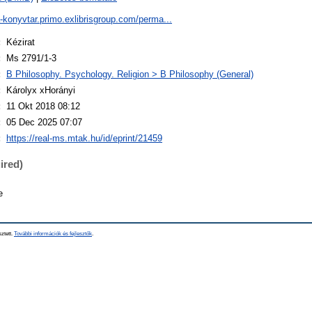
a-konyvtar.primo.exlibrisgroup.com/perma...
:
Kézirat
:
Ms 2791/1-3
:
B Philosophy. Psychology. Religion > B Philosophy (General)
:
Károlyx xHorányi
:
11 Okt 2018 08:12
:
05 Dec 2025 07:07
:
https://real-ms.mtak.hu/id/eprint/21459
ired)
e
sztett.
További információk és fejlesztők
.