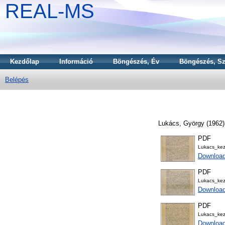
REAL-MS
Kezdőlap
Információ
Böngészés, Év
Böngészés, Sz
Belépés
Lukács, György
(1962
PDF
Lukacs_ke
Downloa
PDF
Lukacs_ke
Downloa
PDF
Lukacs_ke
Downloa