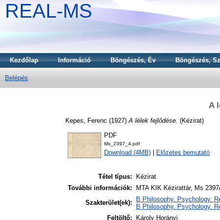
REAL-MS
Kezdőlap
Információ
Böngészés, Év
Böngészés, Sz
Belépés
A l
Kepes, Ferenc
(1927)
A lélek fejlődése.
(Kézirat)
PDF
Ms_2397_4.pdf
Download (4MB)
|
Előzetes bemutató
Tétel típus:
Kézirat
További információk:
MTA KIK Kézirattár, Ms 2397
B Philosophy. Psychology. Re
Szakterület(ek):
B Philosophy. Psychology. R
Feltöltő:
Károly Horányi