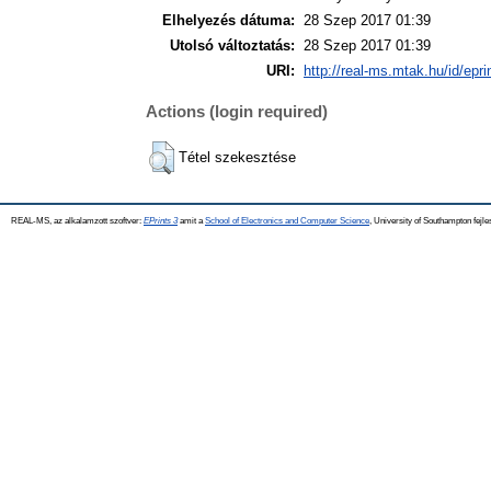
Elhelyezés dátuma:
28 Szep 2017 01:39
Utolsó változtatás:
28 Szep 2017 01:39
URI:
http://real-ms.mtak.hu/id/epr
Actions (login required)
Tétel szekesztése
REAL-MS, az alkalamzott szoftver:
EPrints 3
amit a
School of Electronics and Computer Science
, University of Southampton fejle