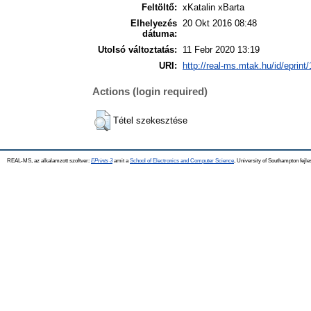
Feltöltő:
xKatalin xBarta
Elhelyezés
20 Okt 2016 08:48
dátuma:
Utolsó változtatás:
11 Febr 2020 13:19
URI:
http://real-ms.mtak.hu/id/eprint
Actions (login required)
Tétel szekesztése
REAL-MS, az alkalamzott szoftver:
EPrints 3
amit a
School of Electronics and Computer Science
, University of Southampton fejle