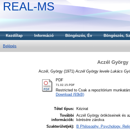
REAL-MS
Kezdőlap
Információ
Böngészés, Év
Böngészés, Sz
Belépés
Aczél György 
Aczél, György
(1971)
Aczél György levele Lukács Gy
PDF
71.02.15.PDF
Restricted to Csak a repozitórium munkatár
Download (93kB)
Tétel típus:
Kézirat
További
Aczél György örököseinek és az
információk:
kérésére zárolva
Szakterület(ek):
B Philosophy. Psychology. Reli