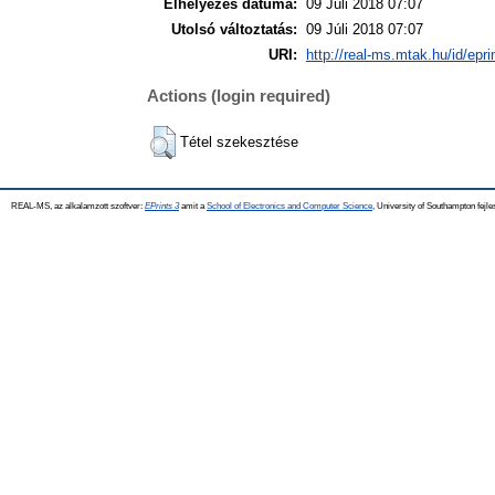
Elhelyezés dátuma:
09 Júli 2018 07:07
Utolsó változtatás:
09 Júli 2018 07:07
URI:
http://real-ms.mtak.hu/id/epr
Actions (login required)
Tétel szekesztése
REAL-MS, az alkalamzott szoftver:
EPrints 3
amit a
School of Electronics and Computer Science
, University of Southampton fejle