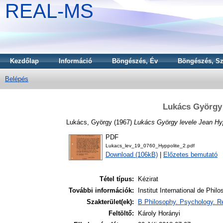
REAL-MS
Kezdőlap
Információ
Böngészés, Év
Böngészés, Sz
Belépés
Lukács György 
Lukács, György
(1967)
Lukács György levele Jean Hyp
PDF
Lukacs_lev_19_0760_Hyppolite_2.pdf
Download (106kB)
|
Előzetes bemutató
Tétel típus:
Kézirat
További információk:
Institut International de Philo
Szakterület(ek):
B Philosophy. Psychology. Re
Feltöltő:
Károly Horányi