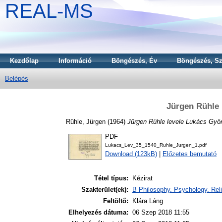
REAL-MS
Kezdőlap
Információ
Böngészés, Év
Böngészés, Sz
Belépés
Jürgen Rühle 
Rühle, Jürgen
(1964)
Jürgen Rühle levele Lukács Gyö
PDF
Lukacs_Lev_35_1540_Ruhle_Jurgen_1.pdf
Download (123kB)
|
Előzetes bemutató
Tétel típus:
Kézirat
Szakterület(ek):
B Philosophy. Psychology. Reli
Feltöltő:
Klára Láng
Elhelyezés dátuma:
06 Szep 2018 11:55