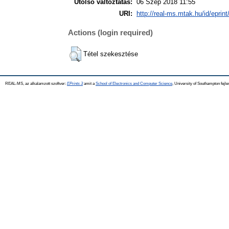
Utolsó változtatás:
06 Szep 2018 11:55
URI:
http://real-ms.mtak.hu/id/eprin
Actions (login required)
Tétel szekesztése
REAL-MS, az alkalamzott szoftver:
EPrints 3
amit a
School of Electronics and Computer Science
, University of Southampton fejle