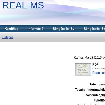
REAL-MS
Kezdőlap
Információ
Böngészés, Év
Böngészés, Sz
Belépés
Kaffka, Margit
(1910)
K
PDF
Lukacs_lev
Download
Tétel típus
További információk
Szakterület(ek)
Feltöltő