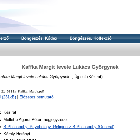
erző
Böngészés, Kódex
Böngészés, Kollekció
Kaffka Margit levele Lukács Györgynek
affka Margit levele Lukács Györgynek.
, Újpest (Kézirat)
_21_0838a_Kaffka_Margit.pdf
 (231kB)
|
Előzetes bemutató
:
Kézirat
:
Mellette Agárdi Péter megjegyzése.
:
B Philosophy. Psychology. Religion > B Philosophy (General)
:
Károly Horányi