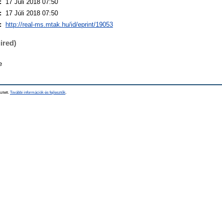
:
17 Júli 2018 07:50
:
17 Júli 2018 07:50
:
http://real-ms.mtak.hu/id/eprint/19053
ired)
e
sztett.
További információk és fejlesztők
.