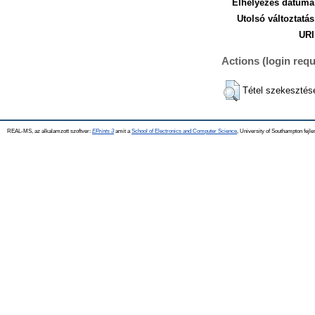
Elhelyezés dátuma
Utolsó változtatás
URI
Actions (login requ
Tétel szekesztés
REAL-MS, az alkalamzott szoftver:
EPrints 3
amit a
School of Electronics and Computer Science
, University of Southampton fejle