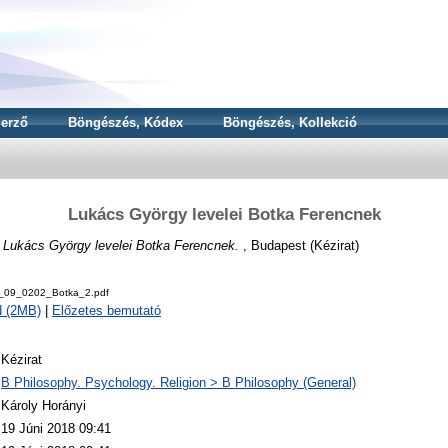
erző
Böngészés, Kódex
Böngészés, Kollekció
Lukács György levelei Botka Ferencnek
)
Lukács György levelei Botka Ferencnek.
, Budapest (Kézirat)
v_09_0202_Botka_2.pdf
d (2MB)
|
Előzetes bemutató
Kézirat
B Philosophy. Psychology. Religion > B Philosophy (General)
Károly Horányi
19 Júni 2018 09:41