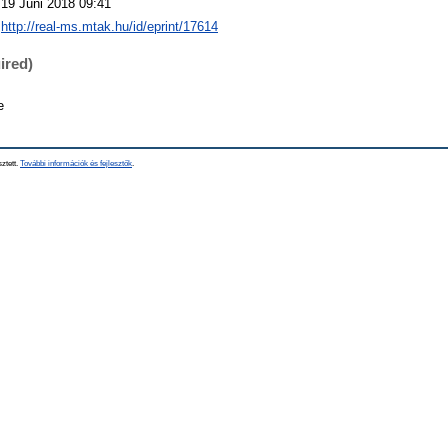
19 Júni 2018 09:41
http://real-ms.mtak.hu/id/eprint/17614
ired)
e
sztett.
További információk és fejlesztők
.