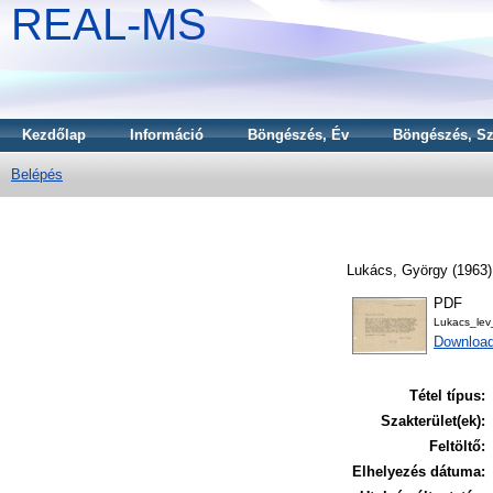
REAL-MS
Kezdőlap
Információ
Böngészés, Év
Böngészés, Sz
Belépés
Lukács, György
(1963
PDF
Lukacs_le
Downloa
Tétel típus:
Szakterület(ek):
Feltöltő:
Elhelyezés dátuma: