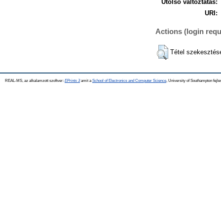
Utolsó változtatás:
URI:
Actions (login requ
Tétel szekesztés
REAL-MS, az alkalamzott szoftver:
EPrints 3
amit a
School of Electronics and Computer Science
, University of Southampton fejle