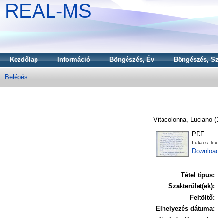
REAL-MS
Kezdőlap
Információ
Böngészés, Év
Böngészés, Sz
Belépés
Vitacolonna, Luciano
(
PDF
Lukacs_lev
Download
Tétel típus:
Szakterület(ek):
Feltöltő:
Elhelyezés dátuma: