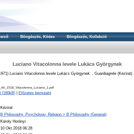
erző
Böngészés, Kódex
Böngészés, Kollekció
Luciano Vitacolonna levele Lukács Györgynek
1971)
Luciano Vitacolonna levele Lukács Györgynek.
, Guardiagrele (Kézirat)
_44_1518_Vitacolonna_Luciano_1.pdf
 (180kB)
|
Előzetes bemutató
Kézirat
B Philosophy. Psychology. Religion > B Philosophy (General)
Károly Horányi
10 Okt 2018 06:28