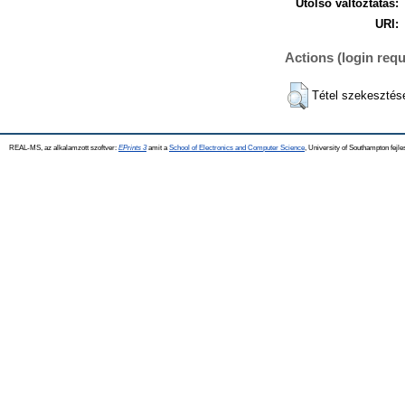
Utolsó változtatás:
URI:
Actions (login requ
Tétel szekesztés
REAL-MS, az alkalamzott szoftver:
EPrints 3
amit a
School of Electronics and Computer Science
, University of Southampton fejle