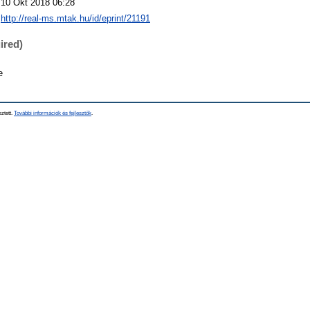
10 Okt 2018 06:28
http://real-ms.mtak.hu/id/eprint/21191
ired)
e
sztett.
További információk és fejlesztők
.