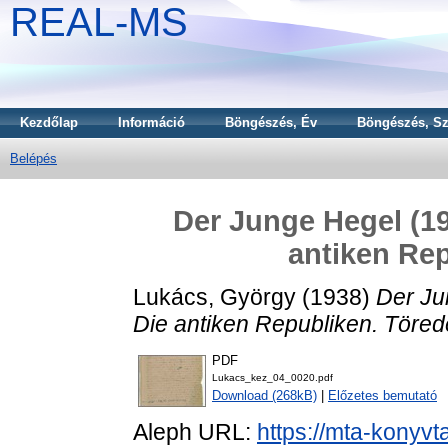
REAL-MS
Kezdőlap
Információ
Böngészés, Év
Böngészés, Sz
Belépés
Der Junge Hegel (194
antiken Rep
Lukács, György
(1938)
Der Jun
Die antiken Republiken. Töred
PDF
Lukacs_kez_04_0020.pdf
Download (268kB)
|
Előzetes bemutató
Aleph URL:
https://mta-konyvt