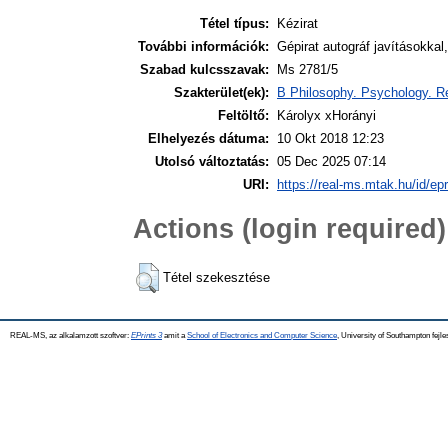
Tétel típus:
Kézirat
További információk:
Gépirat autográf javításokkal, 
Szabad kulcsszavak:
Ms 2781/5
Szakterület(ek):
B Philosophy. Psychology. Re
Feltöltő:
Károlyx xHorányi
Elhelyezés dátuma:
10 Okt 2018 12:23
Utolsó változtatás:
05 Dec 2025 07:14
URI:
https://real-ms.mtak.hu/id/ep
Actions (login required)
Tétel szekesztése
REAL-MS, az alkalamzott szoftver:
EPrints 3
amit a
School of Electronics and Computer Science
, University of Southampton fejle