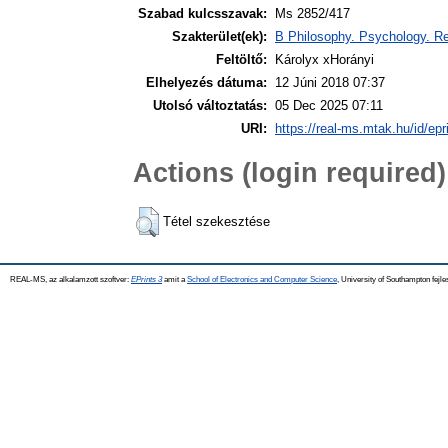
Szabad kulcsszavak:
Ms 2852/417
Szakterület(ek):
B Philosophy. Psychology. Re
Feltöltő:
Károlyx xHorányi
Elhelyezés dátuma:
12 Júni 2018 07:37
Utolsó változtatás:
05 Dec 2025 07:11
URI:
https://real-ms.mtak.hu/id/epr
Actions (login required)
Tétel szekesztése
REAL-MS, az alkalamzott szoftver:
EPrints 3
amit a
School of Electronics and Computer Science
, University of Southampton fejle