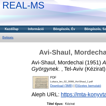
REAL-MS
Kezdőlap
Információ
Böngészés, Év
Böngészés, Sz
Belépés
Avi-Shaul, Mordecha
Avi-Shaul, Mordechai
(1951)
A
Györgynek.
, Tel-Aviv (Kézirat)
PDF
Lukacs_lev_02_0068_Avi-Shaul_1.pdf
Download (3MB)
|
Előzetes bemutató
Aleph URL:
https://mta-konyvt
Tétel típus:
Kézirat