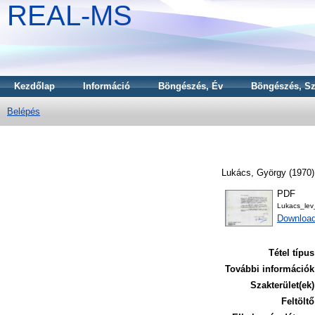
REAL-MS
Kezdőlap
Információ
Böngészés, Év
Böngészés, Sz
Belépés
Lukács, György
(1970
PDF
Lukacs_lev
Download
Tétel típus
További információk
Szakterület(ek)
Feltöltő