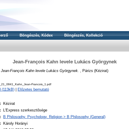
erző
Böngészés, Kódex
Böngészés, Kollekció
Jean-François Kahn levele Lukács Györgynek
)
Jean-François Kahn levele Lukács Györgynek.
, Párizs (Kézirat)
_21_0841_Kahn_Jean-Francois_1.pdf
 (113kB)
|
Előzetes bemutató
:
Kézirat
:
L'Express szerkesztősége
:
B Philosophy. Psychology. Religion > B Philosophy (General)
:
Károly Horányi