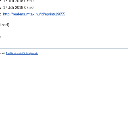
:
17 Júli 2018 07:50
:
17 Júli 2018 07:50
:
http://real-ms.mtak.hu/id/eprint/19055
ired)
e
sztett.
További információk és fejlesztők
.