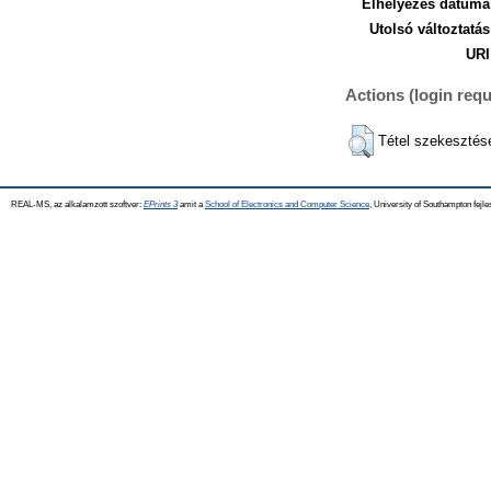
Elhelyezés dátuma
Utolsó változtatás
URI
Actions (login requ
Tétel szekesztés
REAL-MS, az alkalamzott szoftver:
EPrints 3
amit a
School of Electronics and Computer Science
, University of Southampton fejle