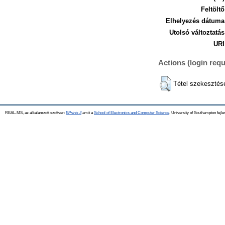
Feltöltő
Elhelyezés dátuma
Utolsó változtatás
URI
Actions (login requ
Tétel szekesztés
REAL-MS, az alkalamzott szoftver:
EPrints 3
amit a
School of Electronics and Computer Science
, University of Southampton fejle