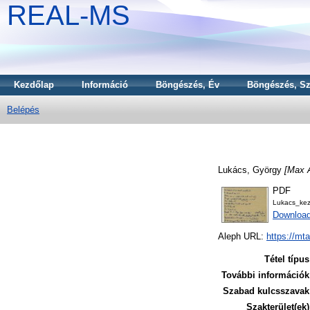
REAL-MS
Kezdőlap
Információ
Böngészés, Év
Böngészés, Sz
Belépés
Lukács, György
[Max A
PDF
Lukacs_ke
Downloa
Aleph URL:
https://mt
Tétel típus
További információk
Szabad kulcsszavak
Szakterület(ek)