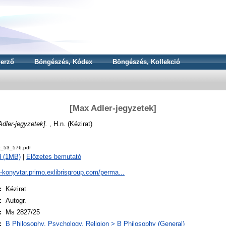
erző
Böngészés, Kódex
Böngészés, Kollekció
[Max Adler-jegyzetek]
dler-jegyzetek].
, H.n. (Kézirat)
z_53_576.pdf
d (1MB)
|
Előzetes bemutató
a-konyvtar.primo.exlibrisgroup.com/perma...
:
Kézirat
:
Autogr.
:
Ms 2827/25
:
B Philosophy. Psychology. Religion > B Philosophy (General)