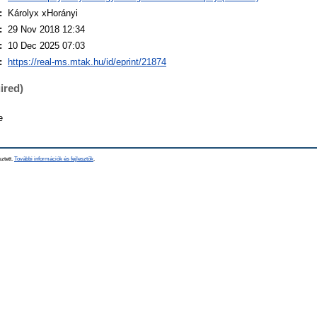
:
Károlyx xHorányi
:
29 Nov 2018 12:34
:
10 Dec 2025 07:03
:
https://real-ms.mtak.hu/id/eprint/21874
ired)
e
sztett.
További információk és fejlesztők
.