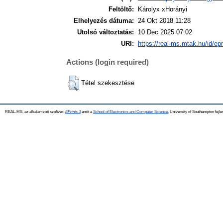
Feltöltő:
Károlyx xHorányi
Elhelyezés dátuma:
24 Okt 2018 11:28
Utolsó változtatás:
10 Dec 2025 07:02
URI:
https://real-ms.mtak.hu/id/ep
Actions (login required)
Tétel szekesztése
REAL-MS, az alkalamzott szoftver:
EPrints 3
amit a
School of Electronics and Computer Science
, University of Southampton fejle