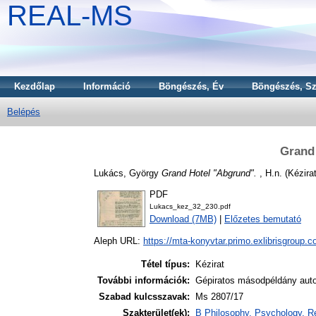
REAL-MS
Kezdőlap
Információ
Böngészés, Év
Böngészés, Sz
Belépés
Grand
Lukács, György
Grand Hotel "Abgrund".
, H.n. (Kézirat
PDF
Lukacs_kez_32_230.pdf
Download (7MB)
|
Előzetes bemutató
Aleph URL:
https://mta-konyvtar.primo.exlibrisgroup.
Tétel típus:
Kézirat
További információk:
Gépiratos másodpéldány auto
Szabad kulcsszavak:
Ms 2807/17
Szakterület(ek):
B Philosophy. Psychology. Re