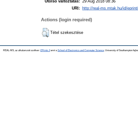
Utolsó változtatás:
29 Aug 2018 08:36
URI:
http://real-ms.mtak.hu/id/eprin
Actions (login required)
Tétel szekesztése
REAL-MS, az alkalamzott szoftver:
EPrints 3
amit a
School of Electronics and Computer Science
, University of Southampton fejle