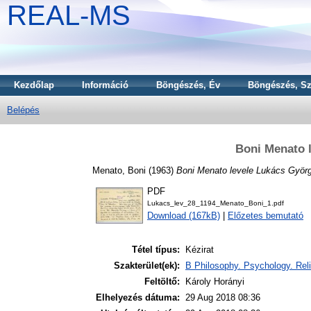
REAL-MS
Kezdőlap
Információ
Böngészés, Év
Böngészés, Sz
Belépés
Boni Menato 
Menato, Boni
(1963)
Boni Menato levele Lukács Györ
PDF
Lukacs_lev_28_1194_Menato_Boni_1.pdf
Download (167kB)
|
Előzetes bemutató
Tétel típus:
Kézirat
Szakterület(ek):
B Philosophy. Psychology. Reli
Feltöltő:
Károly Horányi
Elhelyezés dátuma:
29 Aug 2018 08:36