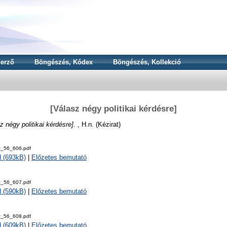
erző
Böngészés, Kódex
Böngészés, Kollekció
[Válasz négy politikai kérdésre]
z négy politikai kérdésre].
, H.n. (Kézirat)
z_56_606.pdf
 (693kB)
|
Előzetes bemutató
z_56_607.pdf
 (590kB)
|
Előzetes bemutató
z_56_608.pdf
 (609kB)
|
Előzetes bemutató