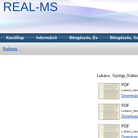
REAL-MS
Kezdőlap
Információ
Böngészés, Év
Böngészés, Sz
Belépés
Lukács, György
[Válas
PDF
Lukacs_ke
Download
PDF
Lukacs_ke
Download
PDF
Lukacs_ke
Download