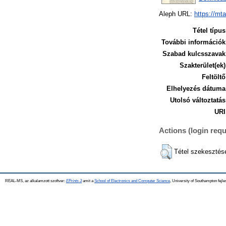
Aleph URL:
https://mt
Tétel típus
További információk
Szabad kulcsszavak
Szakterület(ek)
Feltöltő
Elhelyezés dátuma
Utolsó változtatás
URI
Actions (login requ
Tétel szekesztés
REAL-MS, az alkalamzott szoftver:
EPrints 3
amit a
School of Electronics and Computer Science
, University of Southampton fejle