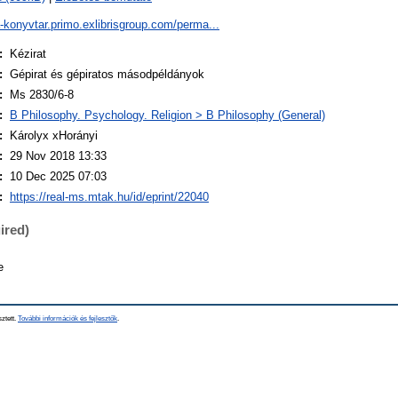
a-konyvtar.primo.exlibrisgroup.com/perma...
:
Kézirat
:
Gépirat és gépiratos másodpéldányok
:
Ms 2830/6-8
:
B Philosophy. Psychology. Religion > B Philosophy (General)
:
Károlyx xHorányi
:
29 Nov 2018 13:33
:
10 Dec 2025 07:03
:
https://real-ms.mtak.hu/id/eprint/22040
ired)
e
sztett.
További információk és fejlesztők
.