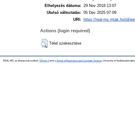
Elhelyezés dátuma:
29 Nov 2018 13:07
Utolsó változtatás:
05 Dec 2025 07:09
URI:
https://real-ms.mtak.hu/id/ep
Actions (login required)
Tétel szekesztése
REAL-MS, az alkalamzott szoftver:
EPrints 3
amit a
School of Electronics and Computer Science
, University of Southampton fejle