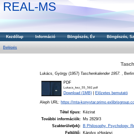
REAL-MS
Kezdőlap
Információ
Böngészés, Év
Böngészés, Sz
Belépés
Tasch
Lukács, György
(1957)
Taschenkalender 1957.
, Berlin
PDF
Lukacs_kez_55_592.pdf
Download (1MB)
|
Előzetes bemutató
Aleph URL:
https://mta-konyvtar.primo.exlibrisgroup.
Tétel típus:
Kézirat
További információk:
Ms 2829/3
Szakterület(ek):
B Philosophy. Psychology. Re
Feltöltő:
Károlyx xHorányi