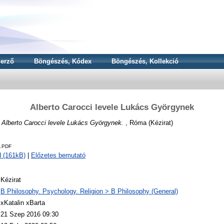
erző
Böngészés, Kódex
Böngészés, Kollekció
Alberto Carocci levele Lukács Györgynek
)
Alberto Carocci levele Lukács Györgynek.
, Róma (Kézirat)
1.PDF
 (161kB)
|
Előzetes bemutató
Kézirat
B Philosophy. Psychology. Religion > B Philosophy (General)
xKatalin xBarta
21 Szep 2016 09:30