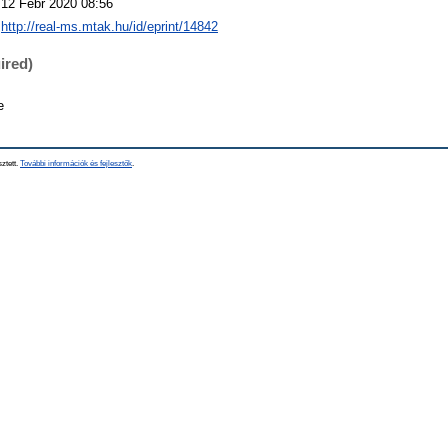
12 Febr 2020 08:56
http://real-ms.mtak.hu/id/eprint/14842
ired)
e
sztett.
További információk és fejlesztők
.