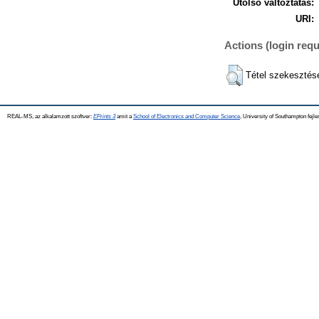
Utolsó változtatás:
URI:
Actions (login requ
Tétel szekesztés
REAL-MS, az alkalamzott szoftver:
EPrints 3
amit a
School of Electronics and Computer Science
, University of Southampton fejle