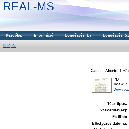
REAL-MS
Kezdőlap
Információ
Böngészés, Év
Böngészés, Sz
Belépés
Carocci, Alberto
(1964
PDF
1964.01.3
Download
Tétel típus:
Szakterület(ek):
Feltöltő:
Elhelyezés dátuma: