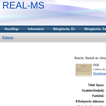
REAL-MS
Kezdőlap
Információ
Böngészés, Év
Böngészés, Sz
Belépés
Brecht, Bertolt
és
Uhs
PDF
Lukacs_lev
Downloa
Tétel típus:
Szakterület(ek):
Feltöltő:
Elhelyezés dátuma: