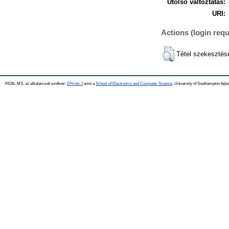
Utolsó változtatás:
URI:
Actions (login requ
Tétel szekesztés
REAL-MS, az alkalamzott szoftver:
EPrints 3
amit a
School of Electronics and Computer Science
, University of Southampton fejle