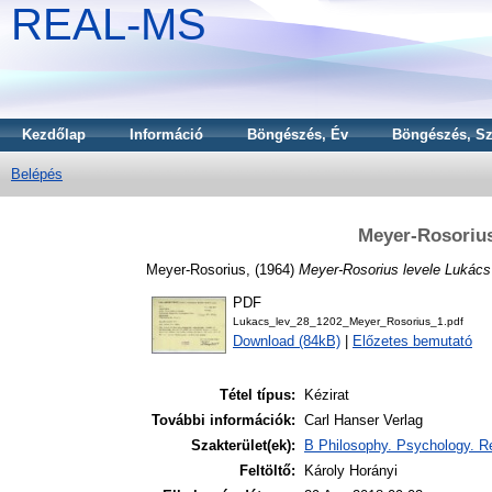
REAL-MS
Kezdőlap
Információ
Böngészés, Év
Böngészés, Sz
Belépés
Meyer-Rosorius
Meyer-Rosorius,
(1964)
Meyer-Rosorius levele Lukác
PDF
Lukacs_lev_28_1202_Meyer_Rosorius_1.pdf
Download (84kB)
|
Előzetes bemutató
Tétel típus:
Kézirat
További információk:
Carl Hanser Verlag
Szakterület(ek):
B Philosophy. Psychology. Re
Feltöltő:
Károly Horányi