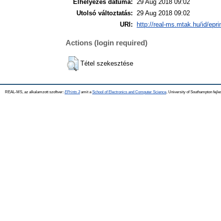
Elhelyezés dátuma:
29 Aug 2018 09:02
Utolsó változtatás:
29 Aug 2018 09:02
URI:
http://real-ms.mtak.hu/id/epr
Actions (login required)
Tétel szekesztése
REAL-MS, az alkalamzott szoftver:
EPrints 3
amit a
School of Electronics and Computer Science
, University of Southampton fejle