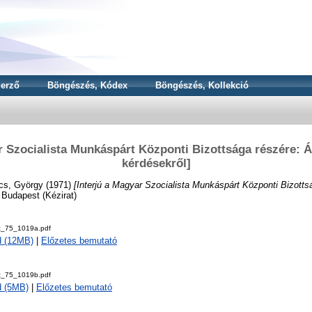
erző
Böngészés, Kódex
Böngészés, Kollekció
r Szocialista Munkáspárt Központi Bizottsága részére: Ál
kérdésekről]
cs, György
(1971)
[Interjú a Magyar Szocialista Munkáspárt Központi Bizotts
 Budapest (Kézirat)
z_75_1019a.pdf
d (12MB)
|
Előzetes bemutató
z_75_1019b.pdf
d (5MB)
|
Előzetes bemutató