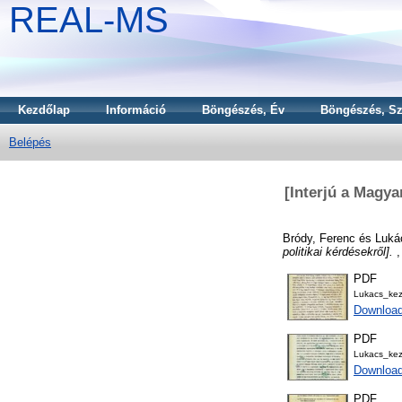
REAL-MS
Kezdőlap
Információ
Böngészés, Év
Böngészés, Sz
Belépés
[Interjú a Magya
Bródy, Ferenc
és
Luká
politikai kérdésekről].
,
PDF
Lukacs_ke
Downloa
PDF
Lukacs_ke
Downloa
PDF