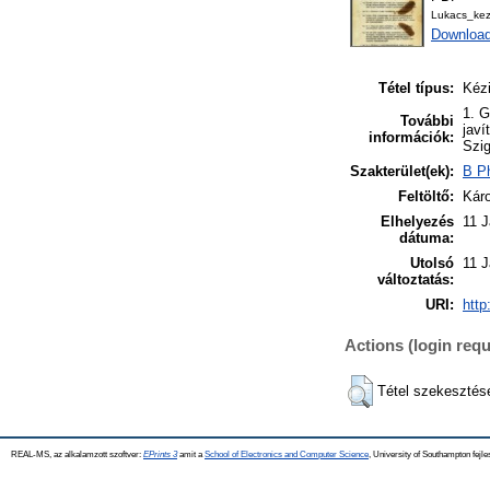
Lukacs_ke
Downloa
Tétel típus:
Kézi
1. G
További
javí
információk:
Szig
Szakterület(ek):
B Ph
Feltöltő:
Káro
Elhelyezés
11 J
dátuma:
Utolsó
11 J
változtatás:
URI:
http
Actions (login requ
Tétel szekesztés
REAL-MS, az alkalamzott szoftver:
EPrints 3
amit a
School of Electronics and Computer Science
, University of Southampton fejle