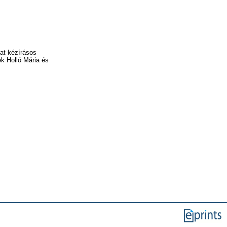
rat kézírásos
ek Holló Mária és