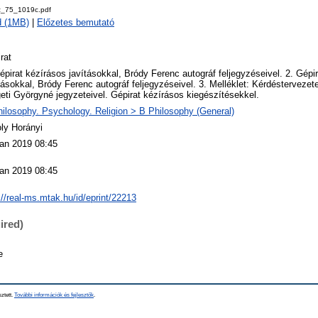
z_75_1019c.pdf
d (1MB)
|
Előzetes bemutató
rat
épirat kézírásos javításokkal, Bródy Ferenc autográf feljegyzéseivel. 2. Gépi
tásokkal, Bródy Ferenc autográf feljegyzéseivel. 3. Melléklet: Kérdéstervezet
eti Györgyné jegyzeteivel. Gépirat kézírásos kiegészítésekkel.
ilosophy. Psychology. Religion > B Philosophy (General)
ly Horányi
an 2019 08:45
an 2019 08:45
://real-ms.mtak.hu/id/eprint/22213
ired)
e
sztett.
További információk és fejlesztők
.