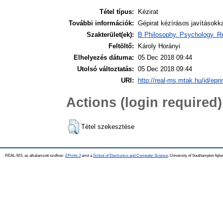
Tétel típus:
Kézirat
További információk:
Gépirat kézírásos javításokka
Szakterület(ek):
B Philosophy. Psychology. Re
Feltöltő:
Károly Horányi
Elhelyezés dátuma:
05 Dec 2018 09:44
Utolsó változtatás:
05 Dec 2018 09:44
URI:
http://real-ms.mtak.hu/id/epr
Actions (login required)
Tétel szekesztése
REAL-MS, az alkalamzott szoftver:
EPrints 3
amit a
School of Electronics and Computer Science
, University of Southampton fejle