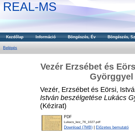
REAL-MS
Kezdőlap
Információ
Böngészés, Év
Böngészés, Sz
Belépés
Vezér Erzsébet és Eörs
Györggyel (
Vezér, Erzsébet
és
Eörsi, Istv
István beszélgetése Lukács Gyö
(Kézirat)
PDF
Lukacs_kez_76_1027.pdf
Download (7MB)
|
Előzetes bemutató