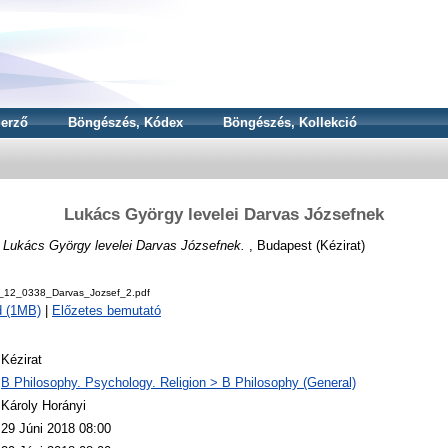
erző
Böngészés, Kódex
Böngészés, Kollekció
Lukács György levelei Darvas Józsefnek
)
Lukács György levelei Darvas Józsefnek.
, Budapest (Kézirat)
_12_0338_Darvas_Jozsef_2.pdf
d (1MB)
|
Előzetes bemutató
Kézirat
B Philosophy. Psychology. Religion > B Philosophy (General)
Károly Horányi
29 Júni 2018 08:00