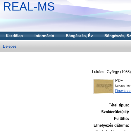
REAL-MS
Kezdőlap
Információ
Böngészés, Év
Böngészés, Sz
Belépés
Lukács, György
(1955
PDF
Lukacs_lev
Downloa
Tétel típus:
Szakterület(ek):
Feltöltő:
Elhelyezés dátuma: