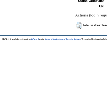
Utolsó változtatás:
URI:
Actions (login requ
Tétel szekesztés
REAL-MS, az alkalamzott szoftver:
EPrints 3
amit a
School of Electronics and Computer Science
, University of Southampton fejle