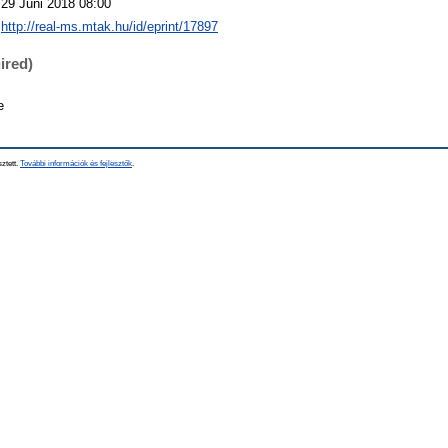
29 Júni 2018 08:00
http://real-ms.mtak.hu/id/eprint/17897
ired)
e
sztett.
További információk és fejlesztők
.