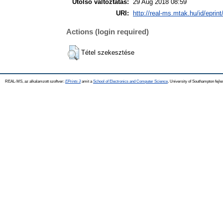
Utolsó változtatás:
29 Aug 2018 08:59
URI:
http://real-ms.mtak.hu/id/eprin
Actions (login required)
Tétel szekesztése
REAL-MS, az alkalamzott szoftver:
EPrints 3
amit a
School of Electronics and Computer Science
, University of Southampton fejle