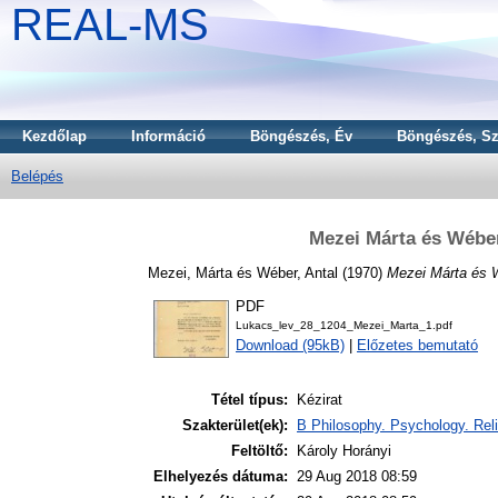
REAL-MS
Kezdőlap
Információ
Böngészés, Év
Böngészés, Sz
Belépés
Mezei Márta és Wéber
Mezei, Márta
és
Wéber, Antal
(1970)
Mezei Márta és 
PDF
Lukacs_lev_28_1204_Mezei_Marta_1.pdf
Download (95kB)
|
Előzetes bemutató
Tétel típus:
Kézirat
Szakterület(ek):
B Philosophy. Psychology. Reli
Feltöltő:
Károly Horányi
Elhelyezés dátuma:
29 Aug 2018 08:59