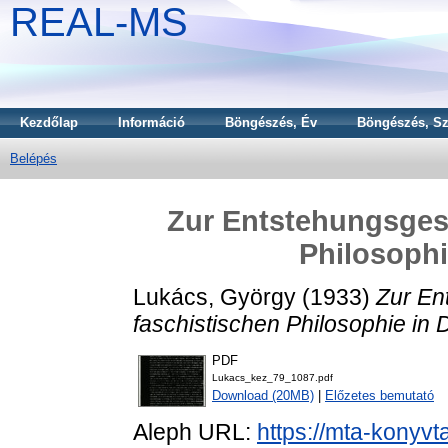
REAL-MS
Kezdőlap
Információ
Böngészés, Év
Böngészés, Sz
Belépés
Zur Entstehungsgesc
Philosophi
Lukács, György
(1933)
Zur En
faschistischen Philosophie in 
PDF
Lukacs_kez_79_1087.pdf
Download (20MB)
|
Előzetes bemutató
Aleph URL:
https://mta-konyvt