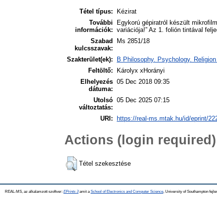
Tétel típus:
Kézirat
További
Egykorú gépiratról készült mikrofil
információk:
variációja!” Az 1. folión tintával fel
Szabad
Ms 2851/18
kulcsszavak:
Szakterület(ek):
B Philosophy. Psychology. Religion
Feltöltő:
Károlyx xHorányi
Elhelyezés
05 Dec 2018 09:35
dátuma:
Utolsó
05 Dec 2025 07:15
változtatás:
URI:
https://real-ms.mtak.hu/id/eprint/22
Actions (login required)
Tétel szekesztése
REAL-MS, az alkalamzott szoftver:
EPrints 3
amit a
School of Electronics and Computer Science
, University of Southampton fejle