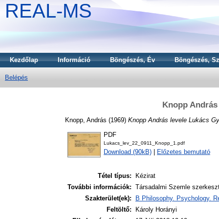
REAL-MS
Kezdőlap
Információ
Böngészés, Év
Böngészés, Sz
Belépés
Knopp András 
Knopp, András
(1969)
Knopp András levele Lukács Gy
PDF
Lukacs_lev_22_0911_Knopp_1.pdf
Download (90kB)
|
Előzetes bemutató
Tétel típus:
Kézirat
További információk:
Társadalmi Szemle szerkesz
Szakterület(ek):
B Philosophy. Psychology. Re
Feltöltő:
Károly Horányi