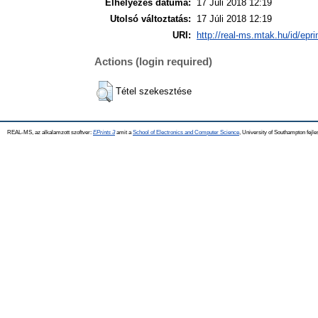
Elhelyezés dátuma:
17 Júli 2018 12:19
Utolsó változtatás:
17 Júli 2018 12:19
URI:
http://real-ms.mtak.hu/id/epr
Actions (login required)
Tétel szekesztése
REAL-MS, az alkalamzott szoftver:
EPrints 3
amit a
School of Electronics and Computer Science
, University of Southampton fejle