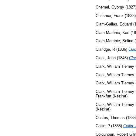
Chernel, György
(1827
Chrismar, Franz
(1838
Clam-Gallas, Eduard
(
Clam-Martinic, Karl
(18
Clam-Martinic, Selina
(
Claridge, R
(1836)
Clar
Clark, John
(1846)
Cla
Clark, William Tierney
Clark, William Tierney
Clark, William Tierney
Clark, William Tierney
Frankfurt (Kézirat)
Clark, William Tierney
(Kézirat)
Coates, Thomas
(1835
Collin, ?
(1835)
Collin,
Colquhoun, Robert Gil