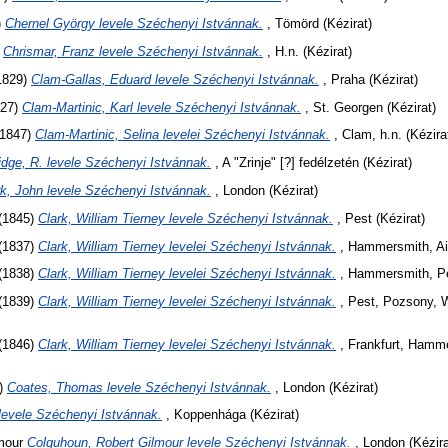
)
Chernel György levele Széchenyi Istvánnak.
, Tömörd (Kézirat)
)
Chrismar, Franz levele Széchenyi Istvánnak.
, H.n. (Kézirat)
1829)
Clam-Gallas, Eduard levele Széchenyi Istvánnak.
, Praha (Kézirat)
27)
Clam-Martinic, Karl levele Széchenyi Istvánnak.
, St. Georgen (Kézirat)
1847)
Clam-Martinic, Selina levelei Széchenyi Istvánnak.
, Clam, h.n. (Kézira
idge, R. levele Széchenyi Istvánnak.
, A "Zrinje" [?] fedélzetén (Kézirat)
rk, John levele Széchenyi Istvánnak.
, London (Kézirat)
(1845)
Clark, William Tierney levele Széchenyi Istvánnak.
, Pest (Kézirat)
(1837)
Clark, William Tierney levelei Széchenyi Istvánnak.
, Hammersmith, Aix
(1838)
Clark, William Tierney levelei Széchenyi Istvánnak.
, Hammersmith, Pe
(1839)
Clark, William Tierney levelei Széchenyi Istvánnak.
, Pest, Pozsony, 
(1846)
Clark, William Tierney levelei Széchenyi Istvánnak.
, Frankfurt, Hamme
)
Coates, Thomas levele Széchenyi Istvánnak.
, London (Kézirat)
 levele Széchenyi Istvánnak.
, Koppenhága (Kézirat)
mour
Colquhoun, Robert Gilmour levele Széchenyi Istvánnak.
, London (Kézira