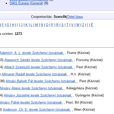
D901 Europe (General)
(9)
Csoportosítás:
Szerzők
|
Tétel típus
|
F
|
G
|
H
|
I
|
J
|
K
|
L
|
M
|
N
|
O
|
P
|
R
|
S
|
T
|
V
|
W
|
Z
|
[
|
É
a szinten:
1273
.
Adamich, A. L. levele Széchenyi Istvánnak.
, Fiume (Kézirat)
33)
Alagovich Sándor levele Széchenyi Istvánnak.
, Pozsony (Kézirat)
34)
Albach Szaniszló levelei Széchenyi Istvánnak.
, Pest (Kézirat)
)
Allmayer Rudolf levele Széchenyi Istvánnak.
, H.n. (Kézirat)
38)
Almási Balogh Pál levelei Széchenyi Istvánnak.
, Pest (Kézirat)
Almásy Alajos levele Széchenyi Istvánnak.
, Kétegyháza (Kézirat)
44)
Almásy Józsefné levele Széchenyi Istvánnak.
, Gyöngyös (Kézirat)
Almásy Pálné levelei Széchenyi Istvánnak.
, Pest, Bő (Kézirat)
4)
Anderson, Ch. E. levele Széchenyi Istvánnak.
, Wien (Kézirat)