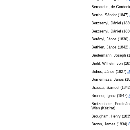
Bernardus, de Gordoni
Bertha, Sándor
(1847)
Berzsenyi, Dániel
(183
Berzsenyi, Dániel
(183
Berényi, János
(1830)
Bethlen, János
(1842)
Biedermann, Joseph
(
Biehl, Wilhelm von
(18
Bohus, János
(1827)
B
Bornemisza, János
(1
Brassai, Sámuel
(1842
Brenner, Ignaz
(1847)
Bretzenheim, Ferdinán
Wien (Kézirat)
Brougham, Henry
(183
Brown, James
(1834)