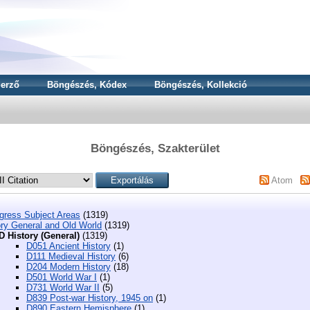
erző
Böngészés, Kódex
Böngészés, Kollekció
Böngészés, Szakterület
Atom
ngress Subject Areas
(1319)
ory General and Old World
(1319)
D History (General)
(1319)
D051 Ancient History
(1)
D111 Medieval History
(6)
D204 Modern History
(18)
D501 World War I
(1)
D731 World War II
(5)
D839 Post-war History, 1945 on
(1)
D890 Eastern Hemisphere
(1)