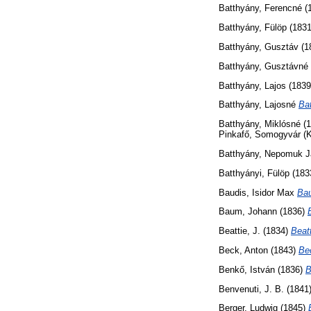
Batthyány, Ferencné
(
Batthyány, Fülöp
(183
Batthyány, Gusztáv
(1
Batthyány, Gusztávné
Batthyány, Lajos
(183
Batthyány, Lajosné
Ba
Batthyány, Miklósné
(1
Pinkafő, Somogyvár (K
Batthyány, Nepomuk 
Batthyányi, Fülöp
(183
Baudis, Isidor Max
Bau
Baum, Johann
(1836)
Beattie, J.
(1834)
Beatt
Beck, Anton
(1843)
Be
Benkő, István
(1836)
B
Benvenuti, J. B.
(1841
Berger, Ludwig
(1845)