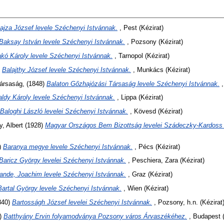
ajza József levele Széchenyi Istvánnak.
, Pest (Kézirat)
Baksay István levele Széchenyi Istvánnak.
, Pozsony (Kézirat)
kó Károly levele Széchenyi Istvánnak.
, Tarnopol (Kézirat)
)
Balajthy József levele Széchenyi Istvánnak.
, Munkács (Kézirat)
Társaság,
(1848)
Balaton Gőzhajózási Társaság levele Széchenyi Istvánnak.
,
aldy Károly levele Széchenyi Istvánnak.
, Lippa (Kézirat)
Baloghi László levelei Széchenyi Istvánnak.
, Kövesd (Kézirat)
y, Albert
(1928)
Magyar Országos Bem Bizottság levelei Szádeczky-Kardoss 
)
Baranya megye levele Széchenyi Istvánnak.
, Pécs (Kézirat)
Baricz György levelei Széchenyi Istvánnak.
, Peschiera, Zara (Kézirat)
ande, Joachim levele Széchenyi Istvánnak.
, Graz (Kézirat)
Bartal György levele Széchenyi Istvánnak.
, Wien (Kézirat)
840)
Bartosságh József levelei Széchenyi Istvánnak.
, Pozsony, h.n. (Kézirat
)
Batthyány Ervin folyamodványa Pozsony város Árvaszékéhez.
, Budapest (