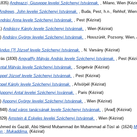
1835)
Andreazzi, Giuseppe levelei Széchenyi Istvánnak.
, Milano, Wien (Kézir
Andrews, John levelei Széchenyi Istvánnak.
, Buda, Pest, h.n., Rehhof, Wien 
ndrási Anna levele Széchenyi Istvánnak.
, Pest (Kézirat)
1)
Andrássy Károly levele Széchenyi Istvánnak.
, Wien (Kézirat)
8)
Andrásy György levelei Széchenyi Istvánnak.
, Hosszúrét, Pozsony, Wien, 
Andus [?] József levele Széchenyi Istvánnak.
, N. Varsány (Kézirat)
rás
(1830)
Angyalffy Mátyás András levele Széchenyi Istvánnak.
, Pest (Kézi
ntal Mátyás levele Széchenyi Istvánnak.
, Szigetvár (Kézirat)
ppel József levele Széchenyi Istvánnak.
, Pest (Kézirat)
ppel Károly levele Széchenyi Istvánnak.
, A/lsó/pél (Kézirat)
Apponyi Antal levelei Széchenyi Isvánnak.
, Paris (Kézirat)
7)
Apponyi György levelei Széchenyi Istvánnak.
, Wien (Kézirat)
848)
Arad város tanácsának levele Széchenyi Istvánnak.
, [Arad] (Kézirat)
1829)
Arnstein & Eskeles levelei Széchenyi Istvánnak.
, Wien (Kézirat)
 Ahmed
és
Ġazālī, Abū Ḥāmid Muḥammad ibn Muḥammad al-Ṭūsī al-
(1624)
M
rı ; Mukaddima.
(Kézirat)