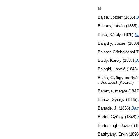
B
Bajza, József
(1833)
B
Baksay, István
(1835)
Bakó, Károly
(1828)
Ba
Balajthy, József
(1830
Balaton Gőzhajózási 
Baldy, Károly
(1837)
B
Baloghi, László
(1843)
Balás, György
és
Nyár
, Budapest (Kézirat)
Baranya, megye
(1842
Baricz, György
(1836)
Barrade, J.
(1836)
Barr
Bartal, György
(1848)
Bartosságh, József
(1
Batthyány, Ervin
(1898