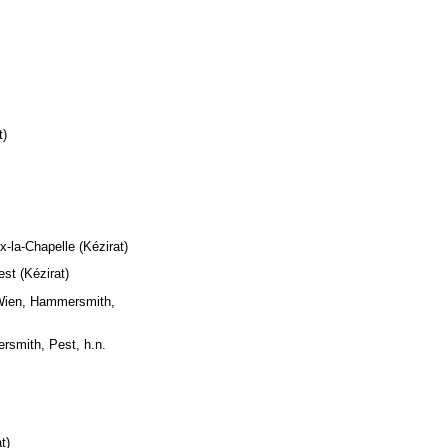
t)
-la-Chapelle (Kézirat)
st (Kézirat)
Wien, Hammersmith,
rsmith, Pest, h.n.
t)