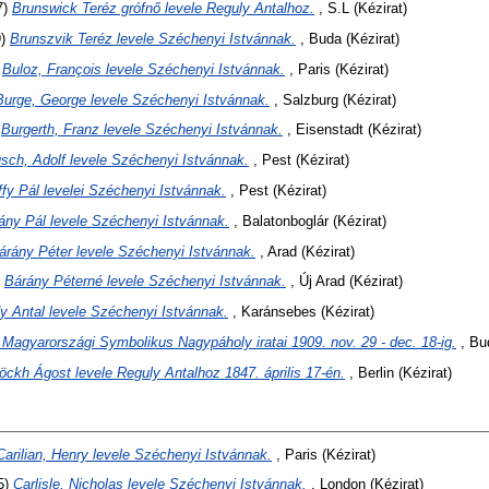
7)
Brunswick Teréz grófnő levele Reguly Antalhoz.
, S.L (Kézirat)
9)
Brunszvik Teréz levele Széchenyi Istvánnak.
, Buda (Kézirat)
)
Buloz, François levele Széchenyi Istvánnak.
, Paris (Kézirat)
Burge, George levele Széchenyi Istvánnak.
, Salzburg (Kézirat)
)
Burgerth, Franz levele Széchenyi Istvánnak.
, Eisenstadt (Kézirat)
sch, Adolf levele Széchenyi Istvánnak.
, Pest (Kézirat)
fy Pál levelei Széchenyi Istvánnak.
, Pest (Kézirat)
ány Pál levele Széchenyi Istvánnak.
, Balatonboglár (Kézirat)
árány Péter levele Széchenyi Istvánnak.
, Arad (Kézirat)
)
Bárány Péterné levele Széchenyi Istvánnak.
, Új Arad (Kézirat)
y Antal levele Széchenyi Istvánnak.
, Karánsebes (Kézirat)
 Magyarországi Symbolikus Nagypáholy iratai 1909. nov. 29 - dec. 18-ig.
, Bud
öckh Ágost levele Reguly Antalhoz 1847. április 17-én.
, Berlin (Kézirat)
Carilian, Henry levele Széchenyi Istvánnak.
, Paris (Kézirat)
5)
Carlisle, Nicholas levele Széchenyi Istvánnak.
, London (Kézirat)