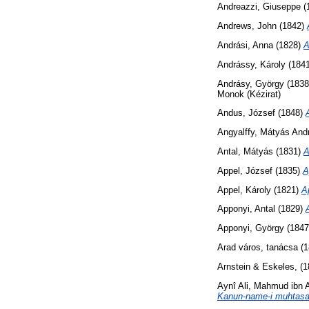
Andreazzi, Giuseppe
(
Andrews, John
(1842)
Andrási, Anna
(1828)
A
Andrássy, Károly
(184
Andrásy, György
(183
Monok (Kézirat)
Andus, József
(1848)
Angyalffy, Mátyás And
Antal, Mátyás
(1831)
A
Appel, József
(1835)
A
Appel, Károly
(1821)
A
Apponyi, Antal
(1829)
Apponyi, György
(184
Arad város, tanácsa
(1
Arnstein & Eskeles,
(
Aynî Ali, Mahmud ibn
Kanun-name-i muhtasa