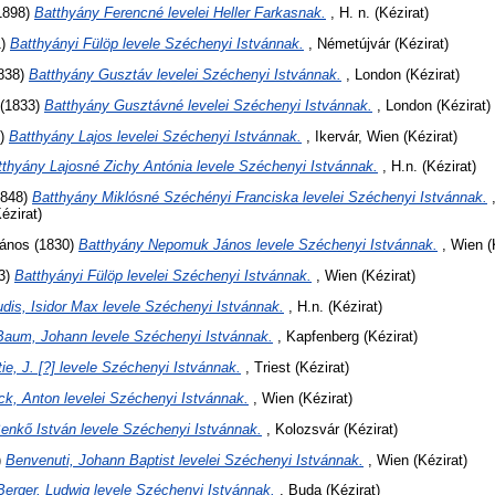
1898)
Batthyány Ferencné levelei Heller Farkasnak.
, H. n. (Kézirat)
1)
Batthyányi Fülöp levele Széchenyi Istvánnak.
, Németújvár (Kézirat)
838)
Batthyány Gusztáv levelei Széchenyi Istvánnak.
, London (Kézirat)
(1833)
Batthyány Gusztávné levelei Széchenyi Istvánnak.
, London (Kézirat)
9)
Batthyány Lajos levelei Széchenyi Istvánnak.
, Ikervár, Wien (Kézirat)
tthyány Lajosné Zichy Antónia levele Széchenyi Istvánnak.
, H.n. (Kézirat)
848)
Batthyány Miklósné Széchényi Franciska levelei Széchenyi Istvánnak.
,
ézirat)
János
(1830)
Batthyány Nepomuk János levele Széchenyi Istvánnak.
, Wien (
3)
Batthyányi Fülöp levelei Széchenyi Istvánnak.
, Wien (Kézirat)
dis, Isidor Max levele Széchenyi Istvánnak.
, H.n. (Kézirat)
Baum, Johann levele Széchenyi Istvánnak.
, Kapfenberg (Kézirat)
ie, J. [?] levele Széchenyi Istvánnak.
, Triest (Kézirat)
ck, Anton levelei Széchenyi Istvánnak.
, Wien (Kézirat)
enkő István levele Széchenyi Istvánnak.
, Kolozsvár (Kézirat)
)
Benvenuti, Johann Baptist levelei Széchenyi Istvánnak.
, Wien (Kézirat)
Berger, Ludwig levele Széchenyi Istvánnak.
, Buda (Kézirat)