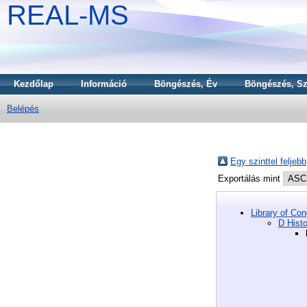
REAL-MS
Kezdőlap
Információ
Böngészés, Év
Böngészés, Sz
Belépés
Egy szinttel feljebb
Exportálás mint
Library of Co
D Hist