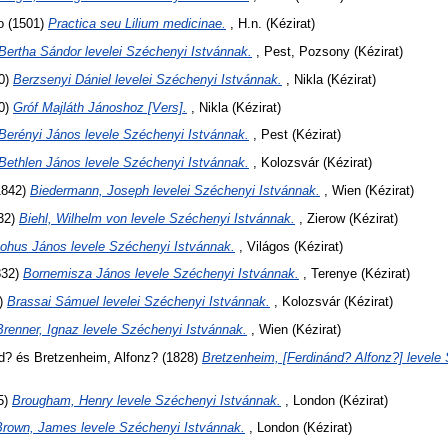
o
(1501)
Practica seu Lilium medicinae.
, H.n. (Kézirat)
Bertha Sándor levelei Széchenyi Istvánnak.
, Pest, Pozsony (Kézirat)
0)
Berzsenyi Dániel levelei Széchenyi Istvánnak.
, Nikla (Kézirat)
0)
Gróf Majláth Jánoshoz [Vers].
, Nikla (Kézirat)
Berényi János levele Széchenyi Istvánnak.
, Pest (Kézirat)
Bethlen János levele Széchenyi Istvánnak.
, Kolozsvár (Kézirat)
1842)
Biedermann, Joseph levelei Széchenyi Istvánnak.
, Wien (Kézirat)
32)
Biehl, Wilhelm von levele Széchenyi Istvánnak.
, Zierow (Kézirat)
ohus János levele Széchenyi Istvánnak.
, Világos (Kézirat)
832)
Bornemisza János levele Széchenyi Istvánnak.
, Terenye (Kézirat)
)
Brassai Sámuel levelei Széchenyi Istvánnak.
, Kolozsvár (Kézirat)
Brenner, Ignaz levele Széchenyi Istvánnak.
, Wien (Kézirat)
d?
és
Bretzenheim, Alfonz?
(1828)
Bretzenheim, [Ferdinánd? Alfonz?] levele
5)
Brougham, Henry levele Széchenyi Istvánnak.
, London (Kézirat)
Brown, James levele Széchenyi Istvánnak.
, London (Kézirat)