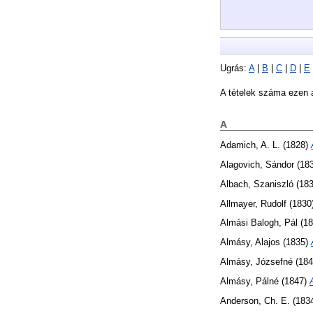
Ugrás:
A
|
B
|
C
|
D
|
E
A tételek száma ezen 
A
Adamich, A. L.
(1828)
Alagovich, Sándor
(18
Albach, Szaniszló
(18
Allmayer, Rudolf
(1830
Almási Balogh, Pál
(18
Almásy, Alajos
(1835)
Almásy, Józsefné
(18
Almásy, Pálné
(1847)
Anderson, Ch. E.
(183