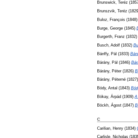
Brunswick, Teréz
(185
Brunszvik, Teréz
(182
Buloz, François
(1848
Burge, George
(1845)
Burgerth, Franz
(1832
Busch, Adolf
(1832)
Bu
Bánffy, Pál
(1833)
Bánf
Bárány, Pál
(1846)
Bár
Bárány, Péter
(1826)
B
Bárány, Péterné
(1827
Bódy, Antal
(1843)
Bód
Bókay, Árpád
(1909)
A
Böckh, Ágost
(1847)
B
C
Carilian, Henry
(1834)
Carlisle, Nicholas
(183