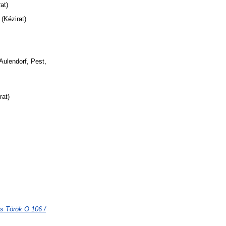
at)
(Kézirat)
Aulendorf, Pest,
rat)
s Török O.106 /