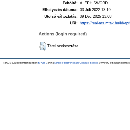
Feltöltő:
ALEPH SWORD
Elhelyezés dátuma:
03 Júli 2022 13:19
Utolsó változtatás:
09 Dec 2025 13:08
URI:
https://real-ms.mtak.hu/id/epr
Actions (login required)
Tétel szekesztése
REAL-MS, az alkalamzott szoftver:
EPrints 3
amit a
School of Electronics and Computer Science
, University of Southampton fejle