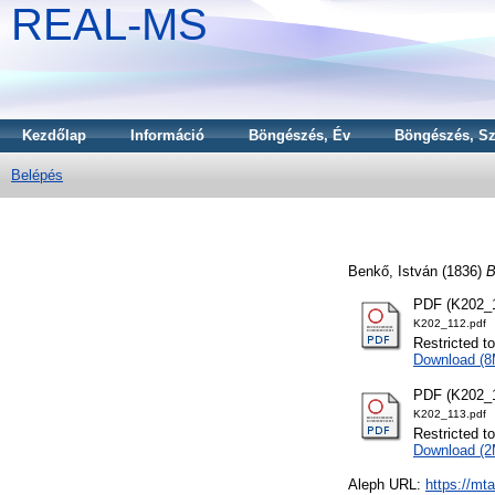
REAL-MS
Kezdőlap
Információ
Böngészés, Év
Böngészés, Sz
Belépés
Benkő, István
(1836)
B
PDF (K202_1
K202_112.pdf
Restricted t
Download (
PDF (K202_1
K202_113.pdf
Restricted t
Download (
Aleph URL:
https://mt