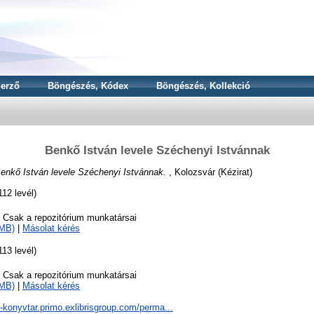
erző
Böngészés, Kódex
Böngészés, Kollekció
Benkő István levele Széchenyi Istvánnak
enkő István levele Széchenyi Istvánnak.
, Kolozsvár (Kézirat)
12 levél)
o Csak a repozitórium munkatársai
8MB)
|
Másolat kérés
13 levél)
o Csak a repozitórium munkatársai
2MB)
|
Másolat kérés
a-konyvtar.primo.exlibrisgroup.com/perma...