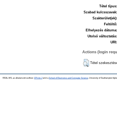
Tétel típus
Szabad kulcsszavak
Szakterület(ek)
Feltöltő
Elhelyezés dátuma
Utolsó változtatás
URI
Actions (login requ
Tétel szekesztés
REAL-MS, az alkalamzott szoftver:
EPrints 3
amit a
School of Electronics and Computer Science
, University of Southampton fejle