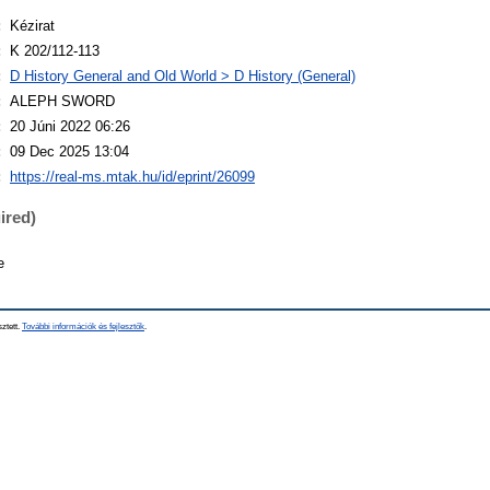
:
Kézirat
:
K 202/112-113
:
D History General and Old World > D History (General)
:
ALEPH SWORD
:
20 Júni 2022 06:26
:
09 Dec 2025 13:04
:
https://real-ms.mtak.hu/id/eprint/26099
ired)
e
sztett.
További információk és fejlesztők
.