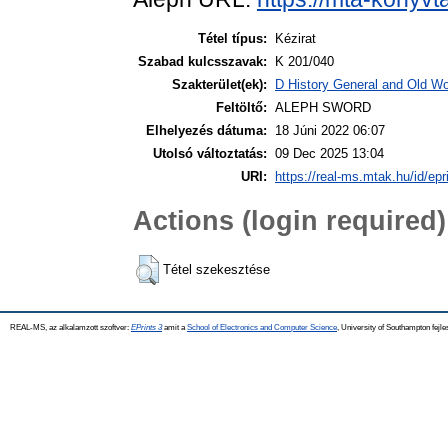
Tétel típus:
Kézirat
Szabad kulcsszavak:
K 201/040
Szakterület(ek):
D History General and Old Wor
Feltöltő:
ALEPH SWORD
Elhelyezés dátuma:
18 Júni 2022 06:07
Utolsó változtatás:
09 Dec 2025 13:04
URI:
https://real-ms.mtak.hu/id/epr
Actions (login required)
Tétel szekesztése
REAL-MS, az alkalamzott szoftver:
EPrints 3
amit a
School of Electronics and Computer Science
, University of Southampton fejle