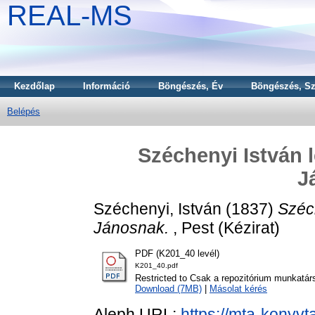
REAL-MS
Kezdőlap
Információ
Böngészés, Év
Böngészés, Sz
Belépés
Széchenyi István 
J
Széchenyi, István
(1837)
Széc
Jánosnak.
, Pest (Kézirat)
PDF (K201_40 levél)
K201_40.pdf
Restricted to Csak a repozitórium munkatár
Download (7MB)
|
Másolat kérés
Aleph URL:
https://mta-konyvt