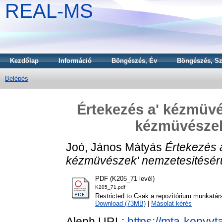
REAL-MS
Kezdőlap
Információ
Böngészés, Év
Böngészés, Sz
Belépés
Értekezés a' kézmüvés
kézmüvészek
Joó, János Mátyás
Értekezés a
kézmüvészek' nemzetesitésérü
PDF (K205_71 levél)
K205_71.pdf
Restricted to Csak a repozitórium munkatár
Download (73MB)
|
Másolat kérés
Aleph URL:
https://mta-konyvt