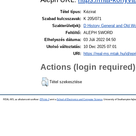
Tétel típus:
Kézirat
Szabad kulcsszavak:
K 205/071
Szakterület(ek):
D History General and Old Wor
Feltöltő:
ALEPH SWORD
Elhelyezés dátuma:
03 Júli 2022 04:50
Utolsó változtatás:
10 Dec 2025 07:01
URI:
https://real-ms.mtak.hu/id/epr
Actions (login required)
Tétel szekesztése
REAL-MS, az alkalamzott szoftver:
EPrints 3
amit a
School of Electronics and Computer Science
, University of Southampton fejle