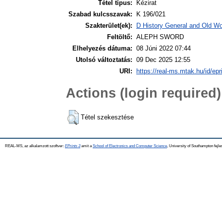
Tétel típus:
Kézirat
Szabad kulcsszavak:
K 196/021
Szakterület(ek):
D History General and Old Wor
Feltöltő:
ALEPH SWORD
Elhelyezés dátuma:
08 Júni 2022 07:44
Utolsó változtatás:
09 Dec 2025 12:55
URI:
https://real-ms.mtak.hu/id/epr
Actions (login required)
Tétel szekesztése
REAL-MS, az alkalamzott szoftver:
EPrints 3
amit a
School of Electronics and Computer Science
, University of Southampton fejle