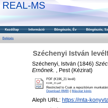
REAL-MS
Kezdőlap
Információ
Böngészés, Év
Böngészés, Sz
Belépés
Széchenyi István levé
Széchenyi, István
(1846)
Széc
Ernőnek.
, Pest (Kézirat)
PDF (K196_21 levél)
K196_21.pdf
Restricted to Csak a repozitórium munkatár
Download (8MB)
|
Másolat kérés
Aleph URL:
https://mta-konyvt